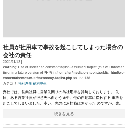
社員が社用車で事故を起こしてしまった場合の
会社の責任
2021/11/12 |
Warning
: Use of undefined constant faqlist - assumed 'faqlist' (this will throw an
Error in a future version of PHP) in
/home/jsr/media.o-sr.co.jp/public_html/wp-
content/themes/m-sr/taxonomy-faqlist.php
on line
138
カテゴリ:
福利厚生
福利厚生
弊社では、営業社員に営業先回りの為社用車を貸与しております。 先
日、ある営業社員が得意先へ向かう途中、他の自動車に接触する 事故を
起こしてしまいました。幸い、先方にお怪我は無かった のですが、先
続きを見る