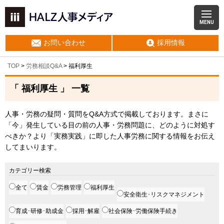
MENU
お問い合わせ
採用情報
TOP
>
労務相談Q&A
>
福利厚生
「 福利厚生 」 一覧
人事・労務の疑問・質問をQ&A方式で掲載しております。まさに
「今」発生している目の前の人事・労務問題に、どのように対処す
べきか？より「実務実践」に即した人事労務に関する情報をお伝え
してまいります。
カテゴリー検索
全て
賃金
労務管理
福利厚生
安全衛生･リスクマネジメント
育成･研修･助成金
採用･解雇
社会保険･労働保険手続き