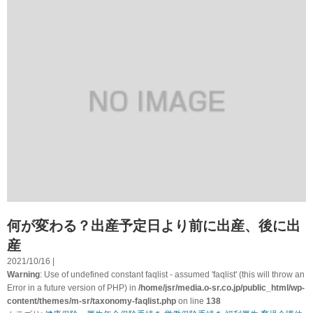
何が変わる？出産予定日より前に出産、後に出
産
2021/10/16 |
Warning
: Use of undefined constant faqlist - assumed 'faqlist' (this will throw an
Error in a future version of PHP) in
/home/jsr/media.o-sr.co.jp/public_html/wp-
content/themes/m-sr/taxonomy-faqlist.php
on line
138