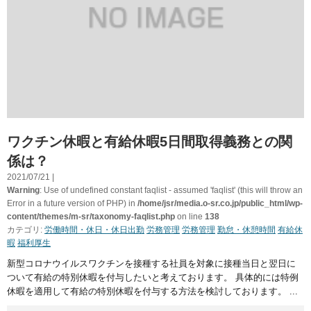
ワクチン休暇と有給休暇5日間取得義務との関
係は？
2021/07/21 |
Warning
: Use of undefined constant faqlist - assumed 'faqlist' (this will throw an
Error in a future version of PHP) in
/home/jsr/media.o-sr.co.jp/public_html/wp-
content/themes/m-sr/taxonomy-faqlist.php
on line
138
カテゴリ:
労働時間・休日・休日出勤
労務管理
労務管理
勤怠・休憩時間
有給休
暇
福利厚生
新型コロナウイルスワクチンを接種する社員を対象に接種当日と翌日に
ついて有給の特別休暇を付与したいと考えております。 具体的には特例
休暇を適用して有給の特別休暇を付与する方法を検討しております。