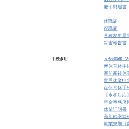
慶弔慰届書
休職届
復職届
各種変更届
災害報告書
手続き用
＜令和3年（2
産休育休手
産前産後休
育児休業申
産休育休手
【令和対応
年金事務所
休業証明書
高年齢継続
就業規則（