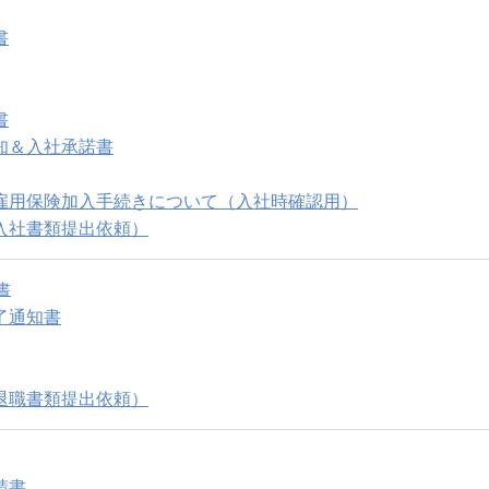
書
書
知＆入社承諾書
雇用保険加入手続きについて（入社時確認用）
入社書類提出依頼）
書
了通知書
退職書類提出依頼）
請書