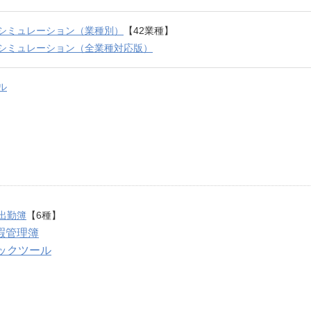
シミュレーション（業種別）
【42業種】
シミュレーション（全業種対応版）
ル
出勤簿
【6種】
暇管理簿
ェックツール