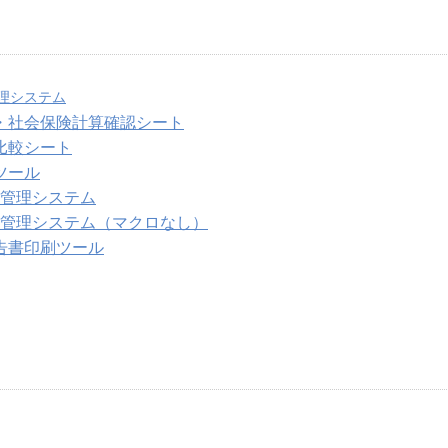
理システム
・社会保険計算確認シート
比較シート
ツール
付状管理システム
付状管理システム（マクロなし）
告書印刷ツール