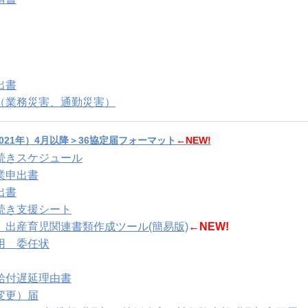
出書
（業務災害、通勤災害）
021年）4月以降＞36協定届フォーマット
←NEW!
続きスケジュール
業申出書
出書
続き支援シート
】出産育児関連書類作成ツール(簡易版)
←NEW!
用 委任状
給付遅延理由書
変更）届