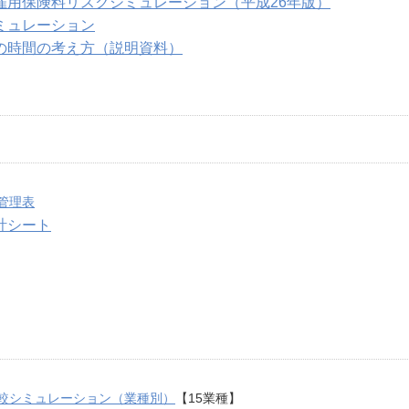
雇用保険料リスクシミュレーション（平成26年版）
ミュレーション
の時間の考え方（説明資料）
管理表
計シート
較シミュレーション（業種別）
【15業種】