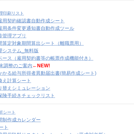
理印刷リスト
雇用契約確認書自動作成シート
雇用条件変更通知書自動作成ツール
診管理アプリ
間算定対象期間算出シート（離職票用）
理システム_無料版
ベース（雇用契約書等の帳票作成機能付き）
年末調整のご案内
←NEW!
かかる給与所得者異動届出書(簡易作成シート)
換え計算シート
り替えシミュレーション
保険手続きチェックリスト
析シート
間制作成カレンダー
ート