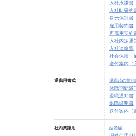
入社承諾書
入社時誓約
身元保証書
雇用契約書
再雇用契約
入社内定通
入社連絡票
社会保険・
送付案内（
退職用書式
退職時の誓約
休職期間満
退職通知書
退職証明書
送付案内（
社内稟議用
結婚届
旧姓使用申