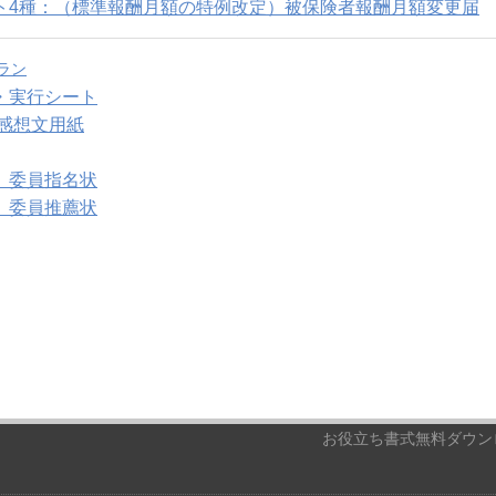
ト4種：（標準報酬月額の特例改定）被保険者報酬月額変更届
ラン
・実行シート
 感想文用紙
 委員指名状
 委員推薦状
お役立ち書式無料ダウンロ