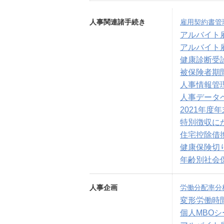
人事関連諸手続き
雇用契約書管
アルバイト
アルバイト
健康診断受
被保険者期
人事情報管
人事データ
2021年度
特別徴収に
住宅控除借
健康保険切
年齢別社会
人事企画
労働分配率分
変形労働時
個人MBOシ