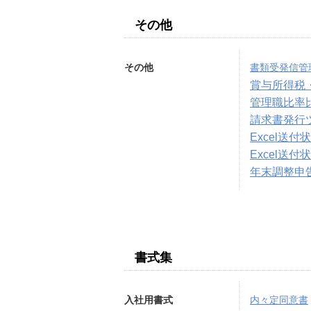
その他
その他
書類受発信管
賞与所得税
管理職比率
請求書発行
Excel送
Excel送
年末調整申
書式集
入社用書式
内々定同意書