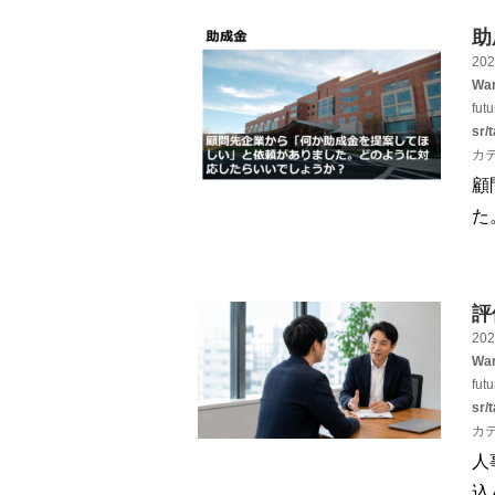
助
202
War
fut
sr/
カ
顧
た
評
202
War
fut
sr/
カ
人
込