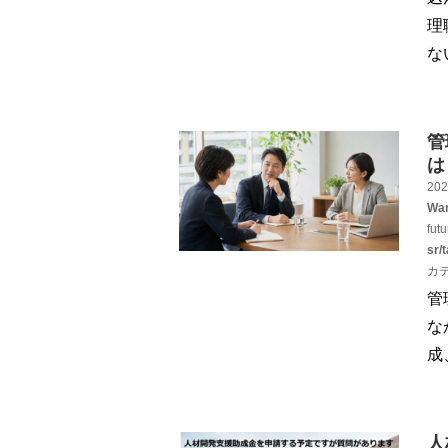
理
な
管
は
202
War
fut
sr/
カ
管
な
成
人