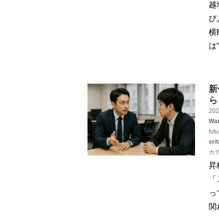
越
び
横
は
新
ら
202
War
fut
sr/
カ
昇
「
っ
関