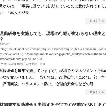
職からは、「事実に基づいて説明しているのに受け入れてもら
い」「本人の成長
続きを見る
理職研修を実施しても、現場の行動が変わらない理由と
？
6/05/01 |
ning
: Use of undefined constant faqlist - assumed 'faqlist' (this will throw an Error in
ure version of PHP) in
/home/jsr/media.o-sr.co.jp/public_html/wp-content/themes/
taxonomy-faqlist.php
on line
138
テゴリ:
人事制度設計
人材育成・研修
理職研修を毎年実施していますが、現場でのマネジメント行動
かなか変わりません。 当社では、管理職向けに1on1、部下育
、評価面談、ハラスメント防止、心理的安全性などの研
続きを見る
材開発支援助成金を申請する予定ですが質問があります