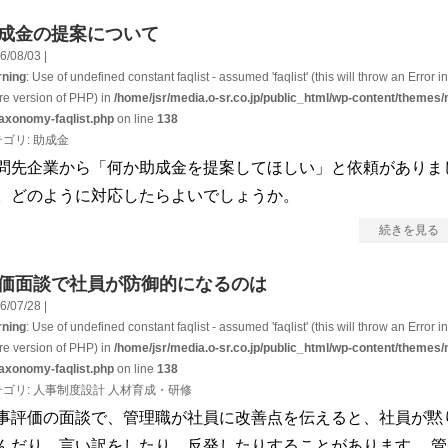
成金の提案について
6/08/03 |
ning
: Use of undefined constant faqlist - assumed 'faqlist' (this will throw an Error in
ure version of PHP) in
/home/jsr/media.o-sr.co.jp/public_html/wp-content/themes/
taxonomy-faqlist.php
on line
138
テゴリ:
助成金
問先企業から「何か助成金を提案してほしい」と依頼がありま
。どのように対応したらよいでしょうか。
続きを見る
価面談で社員が防御的になるのは
6/07/28 |
ning
: Use of undefined constant faqlist - assumed 'faqlist' (this will throw an Error in
ure version of PHP) in
/home/jsr/media.o-sr.co.jp/public_html/wp-content/themes/
taxonomy-faqlist.php
on line
138
テゴリ:
人事制度設計
人材育成・研修
事評価の面談で、管理職が社員に改善点を伝えると、社員が黙
んだり、言い訳をしたり、反発したりすることがあります。 管