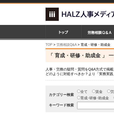
TOP
>
労務相談Q&A
>
育成・研修・助成金
「 育成・研修・助成金 」 
人事・労務の疑問・質問をQ&A方式で掲
どのように対処すべきか？より「実務実践
全て
賃金
労
カテゴリー検索
育成･研修･助成金
キーワード検索