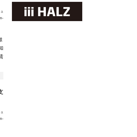
 a
m-
ま
知
賃
支
 a
m-