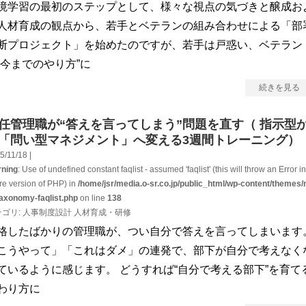
境学習の最初のステップとして、様々な視点の気づきと醸成お
人材育成の観点から、若手とベテランの組み合わせによる「部
断プロジェクト」を始めたのですが、若手は戸惑い、ベテラン
“今までのやり方”に
続きを見る
任管理職が“答えを言ってしまう”問題を直す（ 指示型
「問い型マネジメント」へ変える3週間トレーニング）
5/11/18 |
ning
: Use of undefined constant faqlist - assumed 'faqlist' (this will throw an Error in
ure version of PHP) in
/home/jsr/media.o-sr.co.jp/public_html/wp-content/themes/
taxonomy-faqlist.php
on line
138
テゴリ:
人事制度設計
人材育成・研修
格したばかりの管理職が、つい自分で答えを言ってしまいます
こうやって」「これはダメ」の連発で、部下が自分で考えなく
ているように感じます。 どうすれば“自分で考える部下”を育て
わり方に