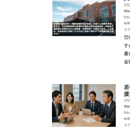
202
War
fut
sr/
カ
労
す
書
金
若
援
202
War
fut
sr/
カ