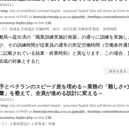
6/04/11 |
ning
: Use of undefined constant faqlist - assumed 'faqlist' (this will throw an Error in
ure version of PHP) in
/home/jsr/media.o-sr.co.jp/public_html/wp-content/themes/
taxonomy-faqlist.php
on line
138
テゴリ:
助成金
労使協定
労働時間・休日・休日出勤
労務管理
勤怠・休憩時間
働局へ提出済の「職業訓練実施計画届」の通りに訓練を実施し
が、その訓練時間が従業員の通常の所定労働時間（労働条件通
に記載されている始業・終業時刻）と異なります。この場合、
助成の対象とするた
続きを見る
手とベテランのスピード差を埋める～業務の「難しさ×
量」を整えて、全員が進める設計に変える～
5/12/15 |
ning
: Use of undefined constant faqlist - assumed 'faqlist' (this will throw an Error in
ure version of PHP) in
/home/jsr/media.o-sr.co.jp/public_html/wp-content/themes/
taxonomy-faqlist.php
on line
138
テゴリ:
人事制度設計
人材育成・研修