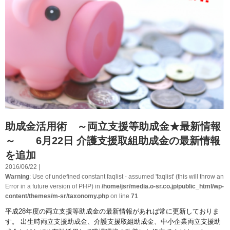
助成金活用術 ～両立支援等助成金★最新情報
～ 6月22日 介護支援取組助成金の最新情報
を追加
2016/06/22 |
Warning
: Use of undefined constant faqlist - assumed 'faqlist' (this will throw an
Error in a future version of PHP) in
/home/jsr/media.o-sr.co.jp/public_html/wp-
content/themes/m-sr/taxonomy.php
on line
71
平成28年度の両立支援等助成金の最新情報があれば常に更新しておりま
す。 出生時両立支援助成金、介護支援取組助成金、中小企業両立支援助