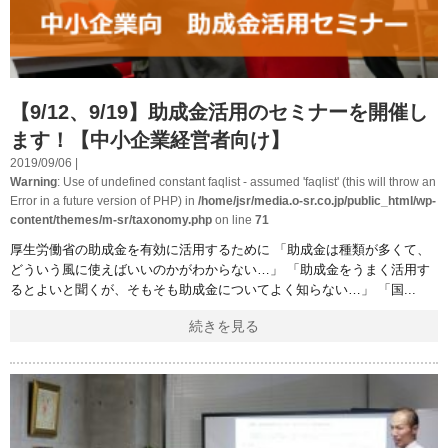
【9/12、9/19】助成金活用のセミナーを開催し
ます！【中小企業経営者向け】
2019/09/06 |
Warning
: Use of undefined constant faqlist - assumed 'faqlist' (this will throw an
Error in a future version of PHP) in
/home/jsr/media.o-sr.co.jp/public_html/wp-
content/themes/m-sr/taxonomy.php
on line
71
厚生労働省の助成金を有効に活用するために 「助成金は種類が多くて、
どういう風に使えばいいのかがわからない…」 「助成金をうまく活用す
るとよいと聞くが、そもそも助成金についてよく知らない…」 「国
続きを見る