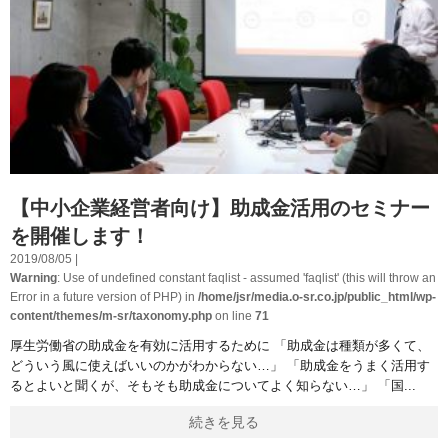
【中小企業経営者向け】助成金活用のセミナー
を開催します！
2019/08/05 |
Warning
: Use of undefined constant faqlist - assumed 'faqlist' (this will throw an
Error in a future version of PHP) in
/home/jsr/media.o-sr.co.jp/public_html/wp-
content/themes/m-sr/taxonomy.php
on line
71
厚生労働省の助成金を有効に活用するために 「助成金は種類が多くて、
どういう風に使えばいいのかがわからない…」 「助成金をうまく活用す
るとよいと聞くが、そもそも助成金についてよく知らない…」 「国
続きを見る