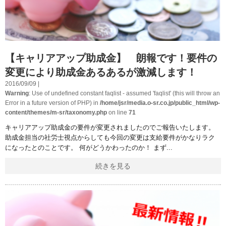
【キャリアアップ助成金】 朗報です！要件の
変更により助成金あるあるが激減します！
2016/09/09 |
Warning
: Use of undefined constant faqlist - assumed 'faqlist' (this will throw an
Error in a future version of PHP) in
/home/jsr/media.o-sr.co.jp/public_html/wp-
content/themes/m-sr/taxonomy.php
on line
71
キャリアアップ助成金の要件が変更されましたのでご報告いたします。
助成金担当の社労士視点からしても今回の変更は支給要件がかなりラク
になったとのことです。 何がどうかわったのか！ まず
続きを見る