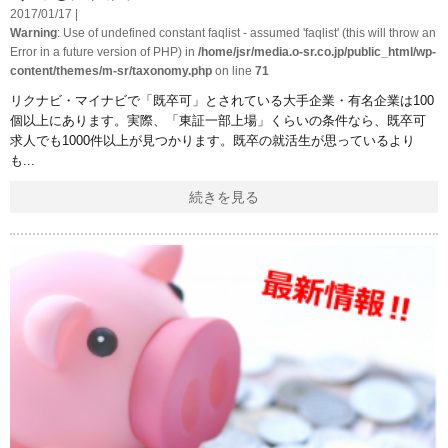
2017/01/17 |
Warning
: Use of undefined constant faqlist - assumed 'faqlist' (this will throw an
Error in a future version of PHP) in
/home/jsr/media.o-sr.co.jp/public_html/wp-
content/themes/m-sr/taxonomy.php
on line
71
リクナビ・マイナビで「既卒可」とされている大手企業・有名企業は100
個以上にあります。実際、「東証一部上場」くらいの条件なら、既卒可
求人でも1000件以上が見つかります。既卒の就活生が思っているより
も
続きを見る