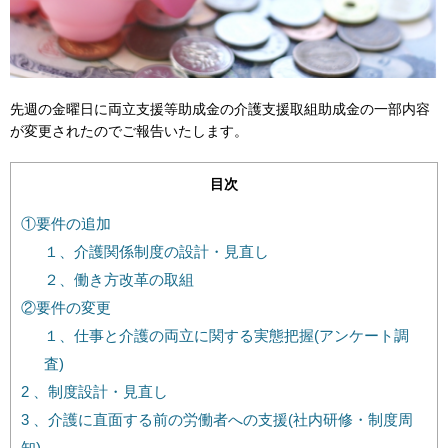
先週の金曜日に両立支援等助成金の介護支援取組助成金の一部内容
が変更されたのでご報告いたします。
目次
①要件の追加
１、介護関係制度の設計・見直し
２、働き方改革の取組
②要件の変更
１、仕事と介護の両立に関する実態把握(アンケート調
査)
2 、制度設計・見直し
3 、介護に直面する前の労働者への支援(社内研修・制度周
知)