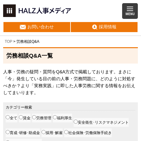
MENU
お問い合わせ
採用情報
TOP
> 労務相談Q&A
労務相談Q&A一覧
人事・労務の疑問・質問をQ&A方式で掲載しております。まさに
「今」発生している目の前の人事・労務問題に、どのように対処す
べきか？より「実務実践」に即した人事労務に関する情報をお伝え
してまいります。
カテゴリー検索
全て
賃金
労務管理
福利厚生
安全衛生･リスクマネジメント
育成･研修･助成金
採用･解雇
社会保険･労働保険手続き