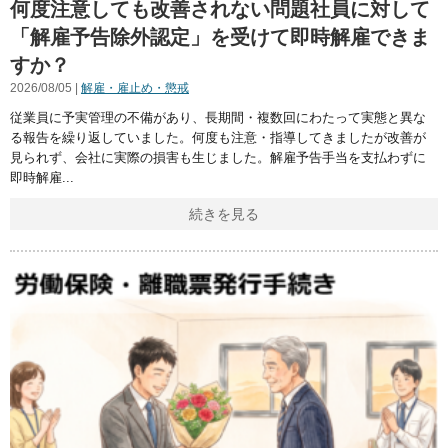
何度注意しても改善されない問題社員に対して
「解雇予告除外認定」を受けて即時解雇できま
すか？
2026/08/05 |
解雇・雇止め・懲戒
従業員に予実管理の不備があり、長期間・複数回にわたって実態と異な
る報告を繰り返していました。何度も注意・指導してきましたが改善が
見られず、会社に実際の損害も生じました。解雇予告手当を支払わずに
即時解雇
続きを見る