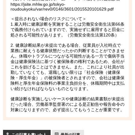
https://jsite.mhlw.go.jp/tokyo-
roudoukyoku/var/rev0/0146/3601/2015520101629.pdf
＜提出されない場合のリスクについて＞
1.雇入時に健康診断を実施することは労働安全衛生法第66条
で義務付けられていますので、実施せずに雇用すると罰金に
処される可能性があります。（労働安全衛生法第120条）
2. 健康診断結果が未提出である場合、従業員が入社時点で
業務に耐えうる健康状態だったかの判断することができませ
ん。休職やトラブルにつながる可能性がある一方で傷病手当
金は健康保険法に基づく被保険者の権利であるため、会社が
これを妨げることはできません。また、これにより社員が出
勤していなくても、退職しない限りは「社会保険（健康保
険・厚生年金）」の被保険者とされますので、会社は健康保
険料と厚生年金保険料の事業主負担分を、休職期間中は支払
い続けなければならないものとなります。
健康診断を実施しないケースや健康診断の結果書類が未提出
だった場合、労働基準監督署のによる是正勧告や報告命令の
対象になりますので、必ず提出してもらうことが重要です。
この記事を書いた人
最新の記事