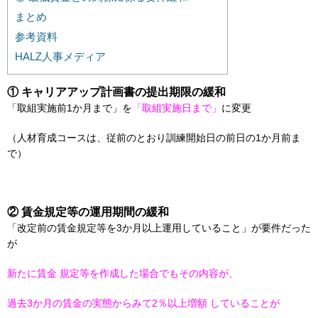
まとめ
参考資料
HALZ人事メディア
① キャリアアップ計画書の提出期限の緩和
「取組実施前1か月まで」を
「取組実施日まで」
に変更
（人材育成コースは、従前のとおり訓練開始日の前日の1か月前ま
で）
② 賃⾦規定等の運⽤期間の緩和
「改定前の賃⾦規定等を3か月以上運用していること」が要件だった
が
新たに賃⾦ 規定等を作成した場合でもその内容が、
過去3か⽉の賃⾦の実態からみて2％以上増額 していることが