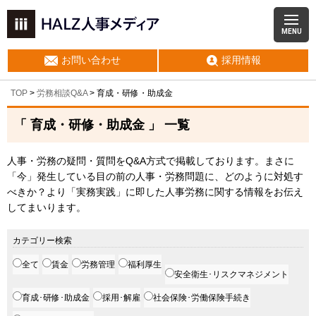
MENU
お問い合わせ
採用情報
TOP
>
労務相談Q&A
>
育成・研修・助成金
「 育成・研修・助成金 」 一覧
人事・労務の疑問・質問をQ&A方式で掲載しております。まさに
「今」発生している目の前の人事・労務問題に、どのように対処す
べきか？より「実務実践」に即した人事労務に関する情報をお伝え
してまいります。
カテゴリー検索
全て
賃金
労務管理
福利厚生
安全衛生･リスクマネジメント
育成･研修･助成金
採用･解雇
社会保険･労働保険手続き