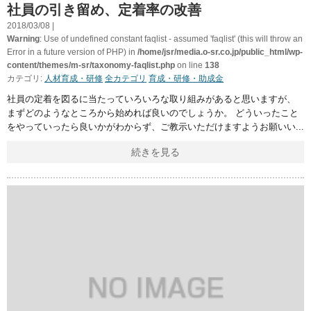
社員の引き留め、定着率の改善
2018/03/08 |
Warning
: Use of undefined constant faqlist - assumed 'faqlist' (this will throw an
Error in a future version of PHP) in
/home/jsr/media.o-sr.co.jp/public_html/wp-
content/themes/m-sr/taxonomy-faqlist.php
on line
138
カテゴリ:
人材育成・研修
全カテゴリ
育成・研修・助成金
社員の定着を図るに当たっていろいろな取り組みがあると思いますが、
まずどのようなところから始めれば良いのでしょうか。 どういったこと
をやっていったら良いかがわからず、ご教示いただけますようお願いい
続きを見る