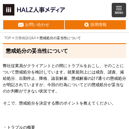
MENU
お問い合わせ
採用情報
TOP
>
労務相談Q&A
> 懲戒処分の妥当性について
懲戒処分の妥当性について
弊社従業員がクライアントとの間にトラブルをおこし、そのことに
ついて懲戒処分を検討しています。就業規則上には戒告、譴責、減
給処分、出勤停止、降格、諭旨解雇、懲戒解雇の計7通りの懲戒処分
が明記されていますが、今回の行為についてどの懲戒処分が妥当な
のか判断ができない状況です。
そこで、懲戒処分を決定する際のポイントを教えてください。
・トラブルの概要