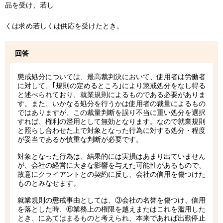
品を受け、若し
くは求め若しくは供応を受けたとき。
回答
懲戒処分については、最高裁判決において、使用者は労働者
に対して、｢規則の定めるところ｣により懲戒処分をなし得る
と述べられており、就業規則によるものである必要がありま
す。また、いかなる処分を行うかは使用者の裁量によるもの
ではありますが、この裁量判断を誤り不当に重い処分を選択
すれば、権利の濫用として無効となります。なので就業規則
と照らし合わせた上で対象となった行為に対する処分・程度
が妥当であるか慎重な判断が必要です。
対象となった行為は、結果的には実損はあまり出ていません
が、会社の経営に大きな影響を与えた可能性があるもので、
故意にクライアントとの契約に反し、会社の信用を傷つけた
ものとみなせます。
就業規則の懲戒事由としては、③会社の名誉を傷つけ、信用
を落とした時、⑥業務上の権限を越えまたはこれを濫用した
とき、にあてはまるものと考えられ、本来であれば出勤停止