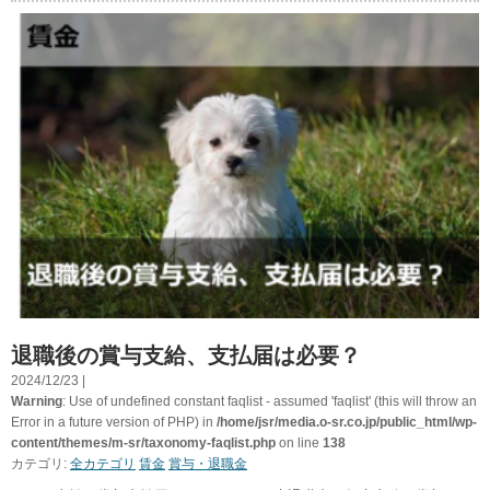
退職後の賞与支給、支払届は必要？
2024/12/23 |
Warning
: Use of undefined constant faqlist - assumed 'faqlist' (this will throw an
Error in a future version of PHP) in
/home/jsr/media.o-sr.co.jp/public_html/wp-
content/themes/m-sr/taxonomy-faqlist.php
on line
138
カテゴリ:
全カテゴリ
賃金
賞与・退職金