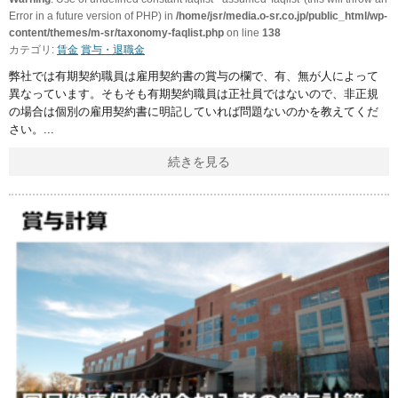
Error in a future version of PHP) in
/home/jsr/media.o-sr.co.jp/public_html/wp-
content/themes/m-sr/taxonomy-faqlist.php
on line
138
カテゴリ:
賃金
賞与・退職金
弊社では有期契約職員は雇用契約書の賞与の欄で、有、無が人によって
異なっています。そもそも有期契約職員は正社員ではないので、非正規
の場合は個別の雇用契約書に明記していれば問題ないのかを教えてくだ
さい。
続きを見る