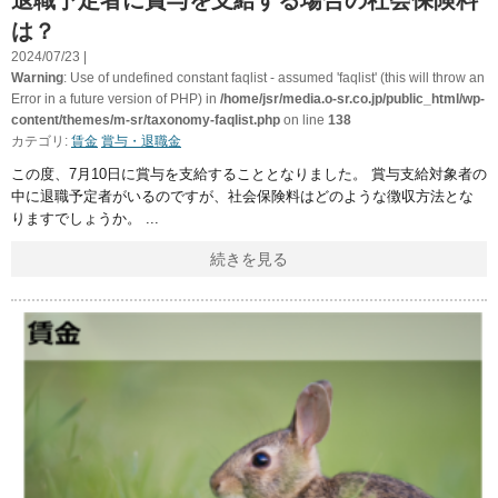
退職予定者に賞与を支給する場合の社会保険料
は？
2024/07/23 |
Warning
: Use of undefined constant faqlist - assumed 'faqlist' (this will throw an
Error in a future version of PHP) in
/home/jsr/media.o-sr.co.jp/public_html/wp-
content/themes/m-sr/taxonomy-faqlist.php
on line
138
カテゴリ:
賃金
賞与・退職金
この度、7月10日に賞与を支給することとなりました。 賞与支給対象者の
中に退職予定者がいるのですが、社会保険料はどのような徴収方法とな
りますでしょうか。
続きを見る