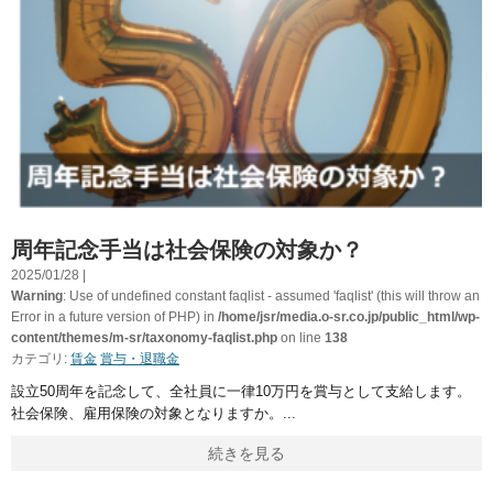
周年記念手当は社会保険の対象か？
2025/01/28 |
Warning
: Use of undefined constant faqlist - assumed 'faqlist' (this will throw an
Error in a future version of PHP) in
/home/jsr/media.o-sr.co.jp/public_html/wp-
content/themes/m-sr/taxonomy-faqlist.php
on line
138
カテゴリ:
賃金
賞与・退職金
設立50周年を記念して、全社員に一律10万円を賞与として支給します。
社会保険、雇用保険の対象となりますか。
続きを見る