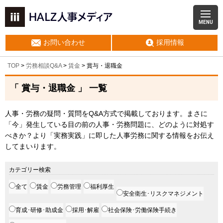
MENU
お問い合わせ
採用情報
TOP
>
労務相談Q&A
>
賃金
>
賞与・退職金
「 賞与・退職金 」 一覧
人事・労務の疑問・質問をQ&A方式で掲載しております。まさに
「今」発生している目の前の人事・労務問題に、どのように対処す
べきか？より「実務実践」に即した人事労務に関する情報をお伝え
してまいります。
カテゴリー検索
全て
賃金
労務管理
福利厚生
安全衛生･リスクマネジメント
育成･研修･助成金
採用･解雇
社会保険･労働保険手続き