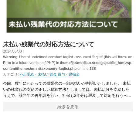
未払い残業代の対応方法について
2024/05/08 |
Warning
: Use of undefined constant faqlist - assumed 'faqlist' (this will throw an
Error in a future version of PHP) in
/home/jsr/media.o-sr.co.jp/public_html/wp-
content/themes/m-sr/taxonomy-faqlist.php
on line
138
カテゴリ:
不正受給・未払い
賃金
賞与・退職金
今回、数年にわたっての残業代の一部未払いが判明いたしました。 未払
いの残業代の支給の正しい精算方法としましては、未払い分を支給した
うえで、該当年の再年調を行い、社保も2年分は遡及して対応を行うべ
続きを見る