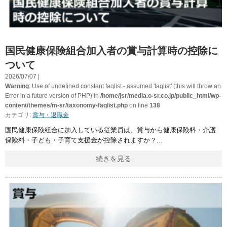
国民健康保険組合加入者の賞与計算時の控除に
ついて
2026/07/07 |
Warning
: Use of undefined constant faqlist - assumed 'faqlist' (this will throw an
Error in a future version of PHP) in
/home/jsr/media.o-sr.co.jp/public_html/wp-
content/themes/m-sr/taxonomy-faqlist.php
on line
138
カテゴリ:
賞与・退職金
国民健康保険組合に加入している従業員は、賞与から健康保険料・介護
保険料・子ども・子育て支援金が控除されますか？
続きを見る