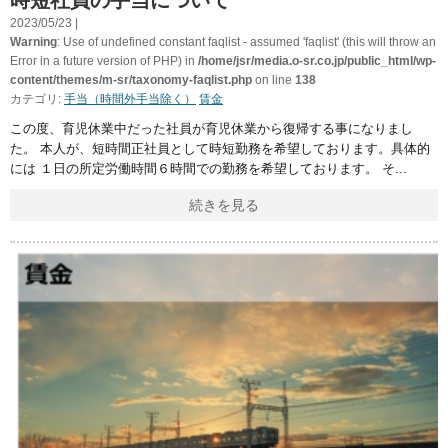
時短社員の手当について
2023/05/23 |
Warning
: Use of undefined constant faqlist - assumed 'faqlist' (this will throw an
Error in a future version of PHP) in
/home/jsr/media.o-sr.co.jp/public_html/wp-
content/themes/m-sr/taxonomy-faqlist.php
on line
138
カテゴリ:
手当（時間外手当除く）
賃金
この度、育児休業中だった社員が育児休業から復帰する事になりまし
た。 本人が、短時間正社員として時短勤務を希望しております。具体的
には １日の所定労働時間６時間での勤務を希望しております。 そ
続きを見る