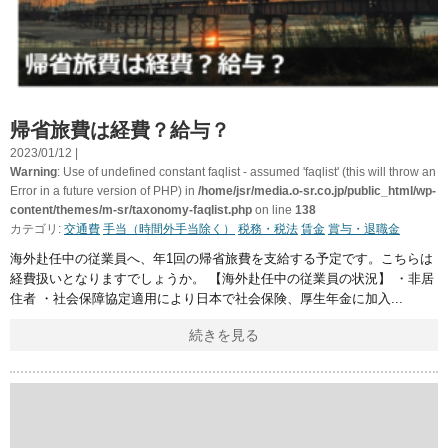
帰省旅費は経費？給与？
2023/01/12 |
Warning
: Use of undefined constant faqlist - assumed 'faqlist' (this will throw an
Error in a future version of PHP) in
/home/jsr/media.o-sr.co.jp/public_html/wp-
content/themes/m-sr/taxonomy-faqlist.php
on line
138
カテゴリ:
交通費
手当（時間外手当除く）
税務・税法
賃金
賞与・退職金
海外赴任中の従業員へ、年1回の帰省旅費を支給する予定です。こちらは
経費扱いとなりますでしょうか。 【海外赴任中の従業員の状況】 ・非居
住者 ・社会保障協定適用により日本で社会保険、厚生年金に加入
続きを見る