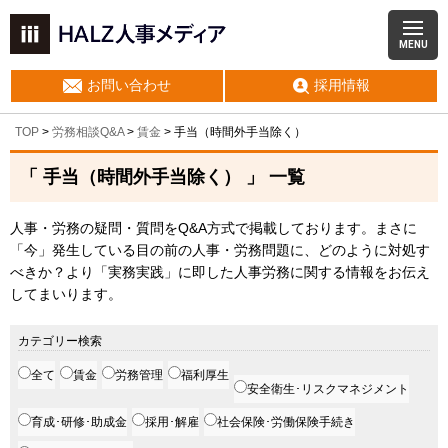
MENU
お問い合わせ
採用情報
TOP
>
労務相談Q&A
>
賃金
>
手当（時間外手当除く）
「 手当（時間外手当除く） 」 一覧
人事・労務の疑問・質問をQ&A方式で掲載しております。まさに
「今」発生している目の前の人事・労務問題に、どのように対処す
べきか？より「実務実践」に即した人事労務に関する情報をお伝え
してまいります。
カテゴリー検索
全て
賃金
労務管理
福利厚生
安全衛生･リスクマネジメント
育成･研修･助成金
採用･解雇
社会保険･労働保険手続き