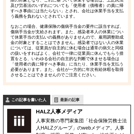
限の対象となり、これに基づいて休業する場合は、上記民法
及び労基法のいずれについても「使用者（債権者）の責に帰
すべき事由には当たらない」とされ、会社は休業手当を支払
う義務を負わないとされています。
なおこの場合、健康保険の傷病手当金の要件に該当すれば、
傷病手当金が支給されます。また、感染者本人の休業につい
て休業手当の支払いの義務がありませんので、雇用調整助成
金の対象とすることはできません。感染者ではない人の休業
については、従業員が自主的に休む場合は通常の病欠と同様
の扱いをすればよく、会社で一律に従業員に休んでもらう措
置をとる、いわゆる会社の自主的な判断で休ませる場合は
「使用者の責に帰すべき事由」に当たり、休業手当を支払う
必要があります。また、会社が一方的に年次有給休暇を取得
させることはできませんのでご注意ください。
この記事を書いた人
最新の記事
HALZ人事メディア
人事実務の専門家集団「社会保険労務士法
人HALZグループ」のwebメディア。人事