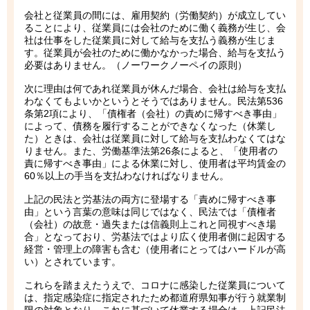
会社と従業員の間には、雇用契約（労働契約）が成立してい
ることにより、従業員には会社のために働く義務が生じ、会
社は仕事をした従業員に対して給与を支払う義務が生じま
す。従業員が会社のために働かなかった場合、給与を支払う
必要はありません。（ノーワークノーペイの原則）
次に理由は何であれ従業員が休んだ場合、会社は給与を支払
わなくてもよいかというとそうではありません。民法第536
条第2項により、「債権者（会社）の責めに帰すべき事由」
によって、債務を履行することができなくなった（休業し
た）ときは、会社は従業員に対して給与を支払わなくてはな
りません。また、労働基準法第26条によると、「使用者の
責に帰すべき事由」による休業に対し、使用者は平均賃金の
60％以上の手当を支払わなければなりません。
上記の民法と労基法の両方に登場する「責めに帰すべき事
由」という言葉の意味は同じではなく、民法では「債権者
（会社）の故意・過失または信義則上これと同視すべき場
合」となっており、労基法ではより広く使用者側に起因する
経営・管理上の障害も含む（使用者にとってはハードルが高
い）とされています。
これらを踏まえたうえで、コロナに感染した従業員について
は、指定感染症に指定されたため都道府県知事が行う就業制