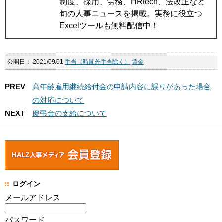
制度、採用、労務、HRtech、法改正など
旬の人事ニュースを掲載。実務に役立つ
Excelツールも無料配信中！
公開日：
2021/09/01
手当（時間外手当除く）
賃金
PREV
高年齢雇用継続給付金の申請内容に誤りがあった場合
の対応について
NEXT
慶弔金の支給について
ログイン
メールアドレス
パスワード