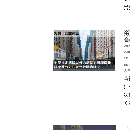
労
労
合
202
War
fut
sr/
カ
当
は
災
く
「