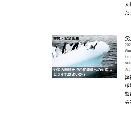
支
た
労
202
War
fut
sr/
カ
弊
職
監
労