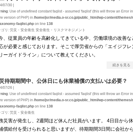
4/07/30 |
ning
: Use of undefined constant faqlist - assumed 'faqlist' (this will throw an Error in
ure version of PHP) in
/home/jsr/media.o-sr.co.jp/public_html/wp-content/themes/
taxonomy-faqlist.php
on line
138
テゴリ:
労災・安全衛生
安全衛生・リスクマネジメント
今、従業員の年齢を高齢化してきている中、労働環境の改善な
応が必要と感じております。そこで厚労省からの「エイジフレ
リーガイドライン」について教えてください。
続きを見る
災待期期間中、公休日にも休業補償の支払いは必要？
4/07/26 |
ning
: Use of undefined constant faqlist - assumed 'faqlist' (this will throw an Error in
ure version of PHP) in
/home/jsr/media.o-sr.co.jp/public_html/wp-content/themes/
taxonomy-faqlist.php
on line
138
テゴリ:
労災・安全衛生
務災害が発生し、2週間ほど休んだ社員がいます。 4日目から
補償給付を受けられると思いますが、待期期間3日間に会社か