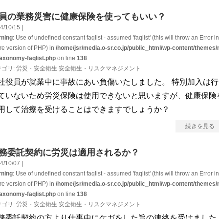
員の業務災害に健康保険を使ってもいい？
4/10/15 |
ning
: Use of undefined constant faqlist - assumed 'faqlist' (this will throw an Error in
ure version of PHP) in
/home/jsr/media.o-sr.co.jp/public_html/wp-content/themes/
taxonomy-faqlist.php
on line
138
テゴリ:
労災・安全衛生
安全衛生・リスクマネジメント
社役員が就業中に事故にあい負傷いたしました。 特別加入は行
ていないため労災保険は使用できないと思いますが、健康保険
用して治療を受けることはできますでしょうか？
続きを見る
務委託契約に労災は適用されるか？
4/10/07 |
ning
: Use of undefined constant faqlist - assumed 'faqlist' (this will throw an Error in
ure version of PHP) in
/home/jsr/media.o-sr.co.jp/public_html/wp-content/themes/
taxonomy-faqlist.php
on line
138
テゴリ:
労災・安全衛生
安全衛生・リスクマネジメント
務委託契約の方より仕事中にケガをした旨の連絡を受けました