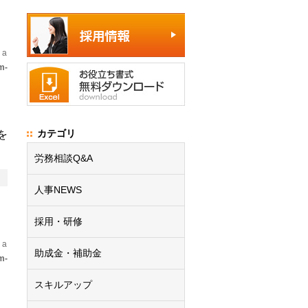
 a
m-
カテゴリ
を
労務相談Q&A
人事NEWS
採用・研修
 a
助成金・補助金
m-
スキルアップ
。