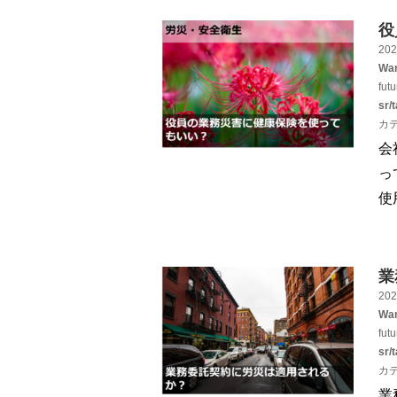
役
202
War
fut
sr/
カ
会
っ
使
業
202
War
fut
sr/
カ
業