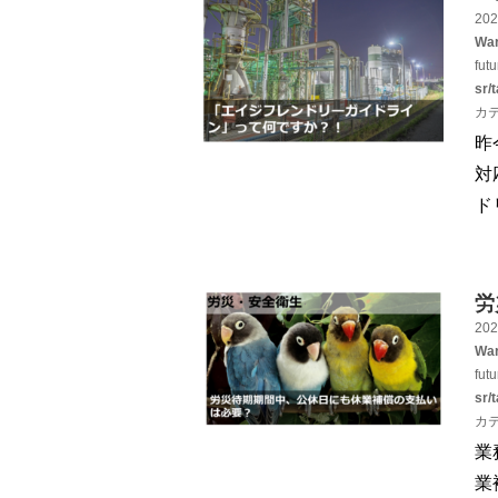
202
War
fut
sr/
カ
昨
対
ド
労
202
War
fut
sr/
カ
業
業