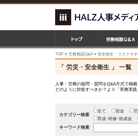
TOP
>
労務相談Q&A
>
安全衛生・リスクマネ
「 労災・安全衛生 」 一覧
人事・労務の疑問・質問をQ&A方式で掲
どのように対処すべきか？より「実務実践
全て
賃金
労
カテゴリー検索
育成･研修･助成金
キーワード検索