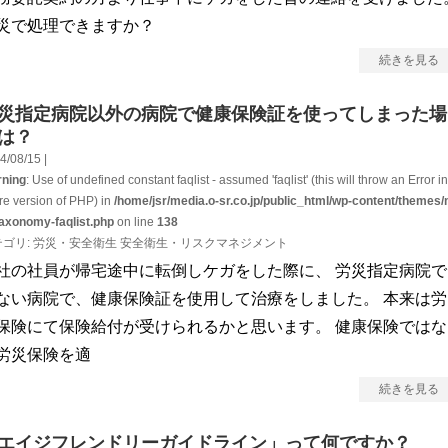
災で処理できますか？
続きを見る
災指定病院以外の病院で健康保険証を使ってしまった場
は？
4/08/15 |
ning
: Use of undefined constant faqlist - assumed 'faqlist' (this will throw an Error in
ure version of PHP) in
/home/jsr/media.o-sr.co.jp/public_html/wp-content/themes/
taxonomy-faqlist.php
on line
138
テゴリ:
労災・安全衛生
安全衛生・リスクマネジメント
社の社員が帰宅途中に転倒しケガをした際に、 労災指定病院で
ない病院で、健康保険証を使用して治療をしました。 本来は労
保険にて保険給付が受けられるかと思います。 健康保険ではな
労災保険を適
続きを見る
エイジフレンドリーガイドライン」って何ですか？