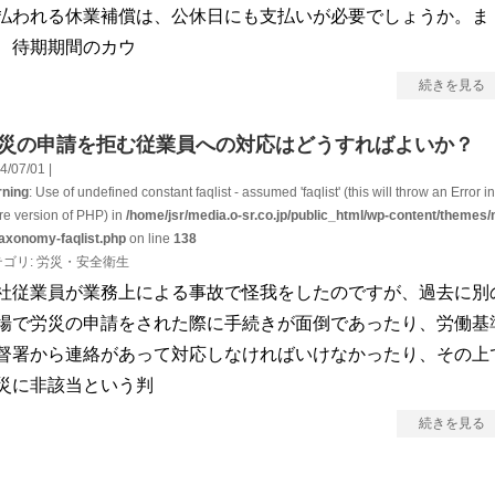
払われる休業補償は、公休日にも支払いが必要でしょうか。ま
、待期期間のカウ
続きを見る
災の申請を拒む従業員への対応はどうすればよいか？
4/07/01 |
ning
: Use of undefined constant faqlist - assumed 'faqlist' (this will throw an Error in
ure version of PHP) in
/home/jsr/media.o-sr.co.jp/public_html/wp-content/themes/
taxonomy-faqlist.php
on line
138
テゴリ:
労災・安全衛生
社従業員が業務上による事故で怪我をしたのですが、過去に別
場で労災の申請をされた際に手続きが面倒であったり、労働基
督署から連絡があって対応しなければいけなかったり、その上
災に非該当という判
続きを見る