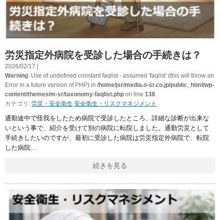
労災指定外病院を受診した場合の手続きは？
2026/02/17 |
Warning
: Use of undefined constant faqlist - assumed 'faqlist' (this will throw an
Error in a future version of PHP) in
/home/jsr/media.o-sr.co.jp/public_html/wp-
content/themes/m-sr/taxonomy-faqlist.php
on line
138
カテゴリ:
労災・安全衛生
安全衛生・リスクマネジメント
通勤途中で怪我をしたため病院で受診したところ、詳細な診断が出来な
いという事で、紹介を受けて別の病院に転院しました。通勤労災として
手続きしたいのですが、最初に受診した病院は労災指定外病院で、転院
した病院
続きを見る