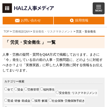
MENU
お問い合わせ
採用情報
TOP
>
労務相談Q&A
>
安全衛生・リスクマネジメント
>
労災・安全衛生
「 労災・安全衛生 」 一覧
人事・労務の疑問・質問をQ&A方式で掲載しております。まさに
「今」発生している目の前の人事・労務問題に、どのように対処す
べきか？より「実務実践」に即した人事労務に関する情報をお伝え
してまいります。
カテゴリー検索
全て
賃金
労務管理
福利厚生
安全衛生･リスクマネジメント
育成･研修･助成金
採用･解雇
社会保険･労働保険手続き