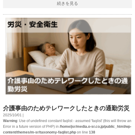
続きを見る
介護事由のためテレワークしたときの通勤労災
2025/10/01 |
Warning
: Use of undefined constant faqlist - assumed 'faqlist' (this will throw an
Error in a future version of PHP) in
/home/jsr/media.o-sr.co.jp/public_html/wp-
content/themes/m-sr/taxonomy-faqlist.php
on line
138