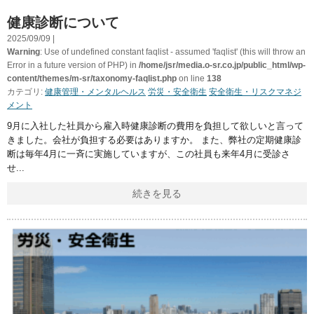
健康診断について
2025/09/09 |
Warning
: Use of undefined constant faqlist - assumed 'faqlist' (this will throw an
Error in a future version of PHP) in
/home/jsr/media.o-sr.co.jp/public_html/wp-
content/themes/m-sr/taxonomy-faqlist.php
on line
138
カテゴリ:
健康管理・メンタルヘルス
労災・安全衛生
安全衛生・リスクマネジ
メント
9月に入社した社員から雇入時健康診断の費用を負担して欲しいと言って
きました。会社が負担する必要はありますか。 また、弊社の定期健康診
断は毎年4月に一斉に実施していますが、この社員も来年4月に受診さ
せ
続きを見る