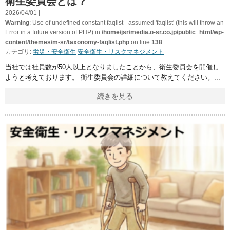
衛生委員会とは？
2026/04/01 |
Warning
: Use of undefined constant faqlist - assumed 'faqlist' (this will throw an
Error in a future version of PHP) in
/home/jsr/media.o-sr.co.jp/public_html/wp-
content/themes/m-sr/taxonomy-faqlist.php
on line
138
カテゴリ:
労災・安全衛生
安全衛生・リスクマネジメント
当社では社員数が50人以上となりましたことから、衛生委員会を開催し
ようと考えております。 衛生委員会の詳細について教えてください。
続きを見る