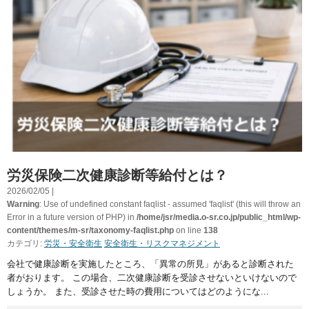
労災保険二次健康診断等給付とは？
2026/02/05 |
Warning
: Use of undefined constant faqlist - assumed 'faqlist' (this will throw an
Error in a future version of PHP) in
/home/jsr/media.o-sr.co.jp/public_html/wp-
content/themes/m-sr/taxonomy-faqlist.php
on line
138
カテゴリ:
労災・安全衛生
安全衛生・リスクマネジメント
会社で健康診断を実施したところ、「異常の所見」があると診断された
者がおります。 この場合、二次健康診断を受診させないといけないので
しょうか。 また、受診させた時の費用についてはどのようにな