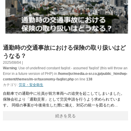
通勤時の交通事故における保険の取り扱いはど
うなる？
2025/08/04 |
Warning
: Use of undefined constant faqlist - assumed 'faqlist' (this will throw an
Error in a future version of PHP) in
/home/jsr/media.o-sr.co.jp/public_html/wp-
content/themes/m-sr/taxonomy-faqlist.php
on line
138
カテゴリ:
労災・安全衛生
自動車での通勤中に社員が前方車両への追突を起こしてしまいました。
保険会社より「通勤災害」として労災申請を行うよう求められていま
す。 同様の事案が今後発生した際に備え、対応の統一を図るため
続きを見る