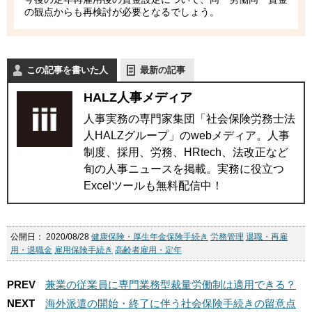
の観点からも再検討が必要となるでしょう。
この記事を書いた人
最新の記事
HALZ人事メディア
人事実務の専門家集団「社会保険労務士法
人HALZグループ」のwebメディア。人事
制度、採用、労務、HRtech、法改正など
旬の人事ニュースを掲載。実務に役立つ
Excelツールも無料配信中！
公開日：
2020/08/28
健康保険・厚生年金保険手続き
労務管理
退職・再雇
用・退職金
雇用保険手続き
高齢者雇用・定年
PREV
兼業の従業員に専門業務型裁量労働制は適用できる？
NEXT
海外派遣の開始・終了に伴う社会保険手続きの留意点