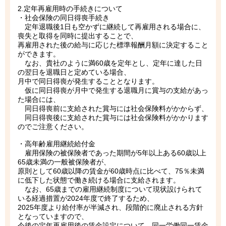
2.定年再雇用時の手続きについて
・社会保険の同日得喪手続き
定年退職後1日も空かずに継続して再雇用される場合に、
喪失と取得を同時に提出することで、
再雇用された後の給与に応じた標準報酬月額に決定すること
ができます。
なお、貴社のように満60歳を定年とし、定年に達した日
の翌日を退職日と定めている場合、
月中で同日得喪が発生することとなります。
仮に同日得喪が月中で発生する退職月に賞与の支給があっ
た場合には、
同日得喪前に支給された賞与には社会保険料がかからず、
同日得喪後に支給された賞与には社会保険料がかかります
のでご注意ください。
・高年齢雇用継続給付金
雇用保険の被保険者であった期間が5年以上ある60歳以上
65歳未満の一般被保険者が、
原則として60歳以降の賃金が60歳時点に比べて、75％未満
に低下した状態で働き続ける場合に支給されます。
なお、65歳までの雇用継続制度について現状設けられて
いる経過措置が2024年度で終了するため、
2025年度より給付率が半減され、段階的に廃止される方針
となっていますので、
今後の定年再雇用後の賃金設定について、同一労働同一賃金