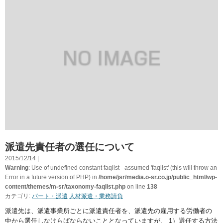
派遣先責任者の選任について
2015/12/14 |
Warning
: Use of undefined constant faqlist - assumed 'faqlist' (this will throw an
Error in a future version of PHP) in
/home/jsr/media.o-sr.co.jp/public_html/wp-
content/themes/m-sr/taxonomy-faqlist.php
on line
138
カテゴリ:
パート・派遣
人材派遣・業務請負
派遣先は、派遣事業所ごとに派遣責任者を、派遣先の雇用する労働者の
中から選任しなけらばならないこととなっていますが、 1）選任する方法