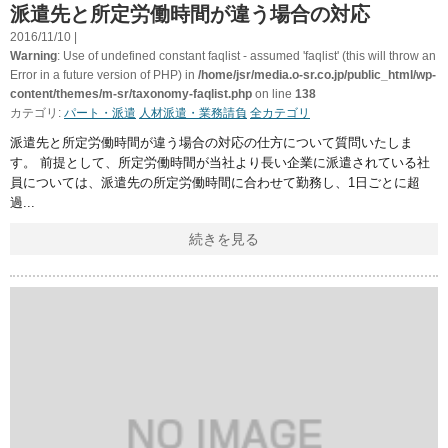
派遣先と所定労働時間が違う場合の対応
2016/11/10 |
Warning
: Use of undefined constant faqlist - assumed 'faqlist' (this will throw an
Error in a future version of PHP) in
/home/jsr/media.o-sr.co.jp/public_html/wp-
content/themes/m-sr/taxonomy-faqlist.php
on line
138
カテゴリ:
パート・派遣
人材派遣・業務請負
全カテゴリ
派遣先と所定労働時間が違う場合の対応の仕方について質問いたしま
す。 前提として、所定労働時間が当社より長い企業に派遣されている社
員については、派遣先の所定労働時間に合わせて勤務し、1日ごとに超
過
続きを見る