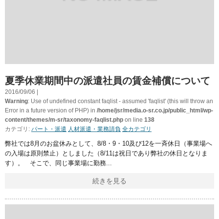
夏季休業期間中の派遣社員の賃金補償について
2016/09/06 |
Warning
: Use of undefined constant faqlist - assumed 'faqlist' (this will throw an
Error in a future version of PHP) in
/home/jsr/media.o-sr.co.jp/public_html/wp-
content/themes/m-sr/taxonomy-faqlist.php
on line
138
カテゴリ:
パート・派遣
人材派遣・業務請負
全カテゴリ
弊社では8月のお盆休みとして、8/8・9・10及び12を一斉休日（事業場へ
の入場は原則禁止）としました（8/11は祝日であり弊社の休日となりま
す）。 そこで、同じ事業場に勤務
続きを見る