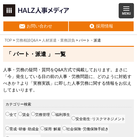
MENU
お問い合わせ
採用情報
TOP
>
労務相談Q&A
>
人材派遣・業務請負
>
パート・派遣
「 パート・派遣 」 一覧
人事・労務の疑問・質問をQ&A方式で掲載しております。まさに
「今」発生している目の前の人事・労務問題に、どのように対処す
べきか？より「実務実践」に即した人事労務に関する情報をお伝え
してまいります。
カテゴリー検索
全て
賃金
労務管理
福利厚生
安全衛生･リスクマネジメント
育成･研修･助成金
採用･解雇
社会保険･労働保険手続き