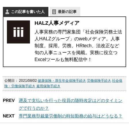
この記事を書いた人
最新の記事
HALZ人事メディア
人事実務の専門家集団「社会保険労務士法
人HALZグループ」のwebメディア。人事
制度、採用、労務、HRtech、法改正など
旬の人事ニュースを掲載。実務に役立つ
Excelツールも無料配信中！
公開日：
2021/08/02
健康保険・厚生年金保険手続き
労働保険手続き
社会保
険・労働保険手続き
雇用保険手続き
PREV
遡及で支払いを行った役員の随時改定はどのタイミン
グで行うのか？
NEXT
専門業務型裁量労働制の時短勤務の給与はどうなる？