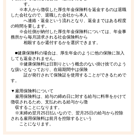
す。
※本人から徴収した厚生年金保険料を返金するのは退職
した会社なので、退職した会社から本人
へ連絡・返金という流れとなり、返金まではある程度
の時間を要します。
※会社側が納付した厚生年金保険料については、年金事
務所から毎月請求される社会保険料から
相殺するか還付するかを選択できます。
■健康保険料の場合は、厚生年金のように他の保険に加入
しても返金されません。
※健康保険料は日割りという概念のない掛け捨てのよう
な扱いとなっており、在籍期間中は保険
証が発行されて保険証を使用することができるためで
す。
▼雇用保険料について
雇用保険料は、給与の締め日に対する給与に料率をかけて
徴収されるため、支払われる給与から徴
収することになります。
※末締め翌月25日払いなので、翌月25日の給与から控除
される雇用保険料は前月を控除するという
ことになります。