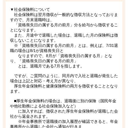
▼社会保険料について
社会保険料は翌月徴収が一般的な徴収方法となっておりま
すので、月末退職時は、
「資格喪失日の属する月の前月」分を給与から徴収するこ
とになります。
また、月途中で退職した場合は、退職した月の保険料は徴
収しないことになります。
※「資格喪失日の属する月の前月」とは、例えば、7/31退
職の場合は8/1が資格喪失日と
なりますので、8月が「資格喪失日の属する月」とな
り、「資格喪失日の属する月の前月」
とは、退職月である7月を指します。
ですが、ご質問のように、同月内で入社と退職が発生した
場合は上記と対応・考え方が異なり、
厚生年金保険料と健康保険料の両方を徴収することとなり
ます。
■厚生年金保険料の場合は、退職後に別の保険（国民年金
や他社勤務による社会保険加入など）
に加入すれば、徴収された厚生年金保険料が退職した会
社から返金されます。
※年金事務所で退職後の加入履歴が確認できると、年金
事務所から退職した会社へ通知が行きま