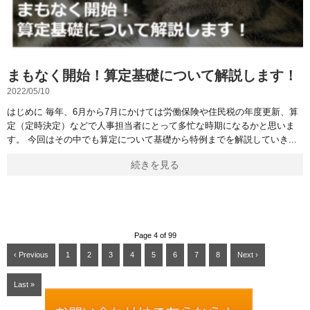
まもなく開始！算定基礎について解説します！
2022/05/10
はじめに 毎年、6月から7月にかけては労働保険や住民税の年度更新、算
定（定時決定）などで人事担当者にとって多忙な時期になるかと思いま
す。 今回はその中でも算定について基礎から特例までを解説していき
続きを見る
Page 4 of 99
‹ Previous
1
2
3
4
5
6
7
8
Next ›
Last »