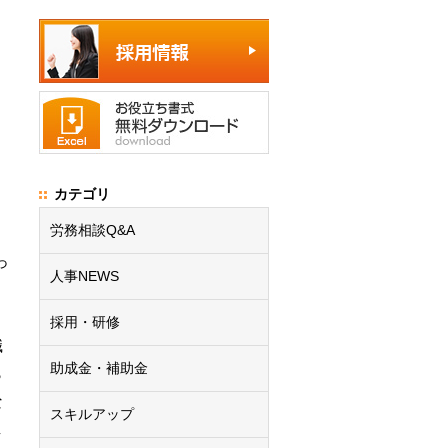
カテゴリ
労務相談Q&A
っ
人事NEWS
採用・研修
職
助成金・補助金
ら
な
スキルアップ
し