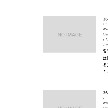
3
201
War
fut
sr/
カ
質
は
る
も
3
201
War