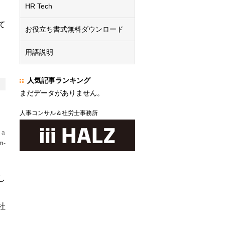
HR Tech
て
お役立ち書式無料ダウンロード
、
用語説明
人気記事ランキング
まだデータがありません。
人事コンサル＆社労士事務所
 a
m-
し
社