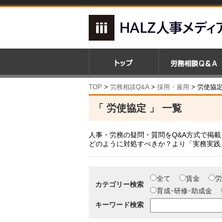
TOP
>
労務相談Q&A
>
採用・雇用
>
労使協
「 労使協定 」 一覧
人事・労務の疑問・質問をQ&A方式で掲
どのように対処すべきか？より「実務実践
全て
賃金
労
カテゴリー検索
育成･研修･助成金
キーワード検索