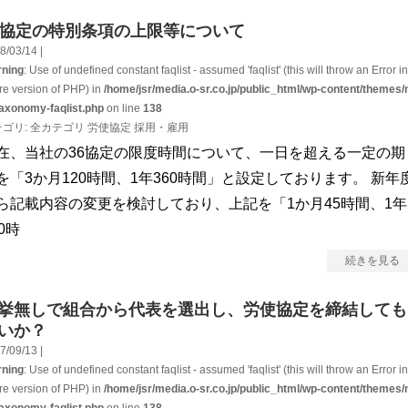
6協定の特別条項の上限等について
8/03/14 |
ning
: Use of undefined constant faqlist - assumed 'faqlist' (this will throw an Error in
ure version of PHP) in
/home/jsr/media.o-sr.co.jp/public_html/wp-content/themes/
taxonomy-faqlist.php
on line
138
テゴリ:
全カテゴリ
労使協定
採用・雇用
在、当社の36協定の限度時間について、一日を超える一定の期
を「3か月120時間、1年360時間」と設定しております。 新年
ら記載内容の変更を検討しており、上記を「1か月45時間、1年
60時
続きを見る
挙無しで組合から代表を選出し、労使協定を締結しても
いか？
7/09/13 |
ning
: Use of undefined constant faqlist - assumed 'faqlist' (this will throw an Error in
ure version of PHP) in
/home/jsr/media.o-sr.co.jp/public_html/wp-content/themes/