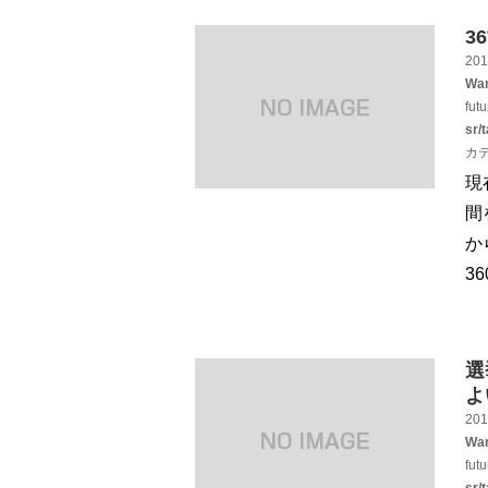
3
201
War
fut
sr/
カ
現
間
か
3
選
よ
201
War
fut