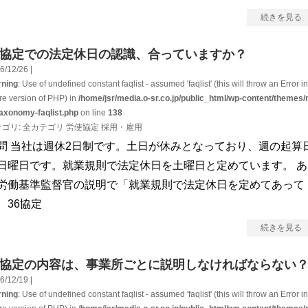
続きを見る
6協定での法定休日の認識、合っていますか？
6/12/26 |
ning
: Use of undefined constant faqlist - assumed 'faqlist' (this will throw an Error in
ure version of PHP) in
/home/jsr/media.o-sr.co.jp/public_html/wp-content/themes/
taxonomy-faqlist.php
on line
138
テゴリ:
全カテゴリ
労使協定
採用・雇用
問 当社は週休2日制です。土日が休みとなっており、週の起算
日曜日です。就業規則で法定休日を土曜日と定めています。 あ
労働基準監督官の説明で「就業規則で法定休日を定めてあって
、36協定
続きを見る
6協定の内容は、事業所ごとに説明しなければならない
6/12/19 |
ning
: Use of undefined constant faqlist - assumed 'faqlist' (this will throw an Error in