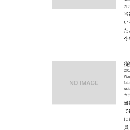
sr/
カ
当
い
た
今
従
201
War
fut
sr/
カ
当
て
に
員