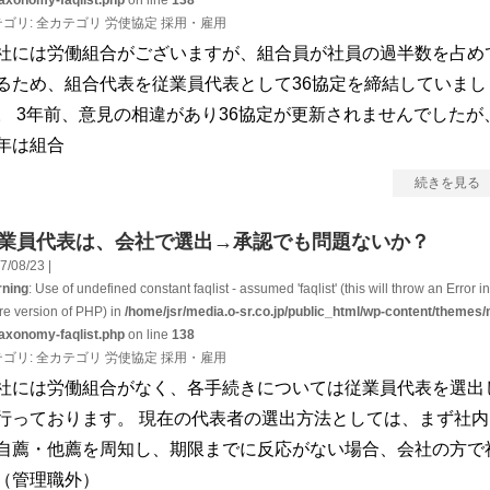
taxonomy-faqlist.php
on line
138
テゴリ:
全カテゴリ
労使協定
採用・雇用
社には労働組合がございますが、組合員が社員の過半数を占め
るため、組合代表を従業員代表として36協定を締結していまし
。 3年前、意見の相違があり36協定が更新されませんでしたが
年は組合
続きを見る
業員代表は、会社で選出→承認でも問題ないか？
7/08/23 |
ning
: Use of undefined constant faqlist - assumed 'faqlist' (this will throw an Error in
ure version of PHP) in
/home/jsr/media.o-sr.co.jp/public_html/wp-content/themes/
taxonomy-faqlist.php
on line
138
テゴリ:
全カテゴリ
労使協定
採用・雇用
社には労働組合がなく、各手続きについては従業員代表を選出
行っております。 現在の代表者の選出方法としては、まず社内
自薦・他薦を周知し、期限までに反応がない場合、会社の方で
（管理職外）