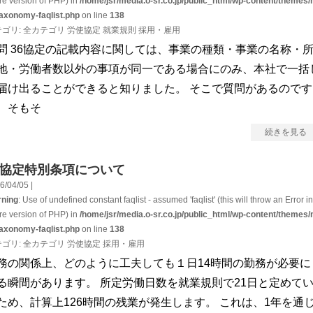
ure version of PHP) in
/home/jsr/media.o-sr.co.jp/public_html/wp-content/themes/
taxonomy-faqlist.php
on line
138
テゴリ:
全カテゴリ
労使協定
就業規則
採用・雇用
問 36協定の記載内容に関しては、事業の種類・事業の名称・
地・労働者数以外の事項が同一である場合にのみ、本社で一括
届け出ることができると知りました。 そこで質問があるのです
、そもそ
続きを見る
6協定特別条項について
6/04/05 |
ning
: Use of undefined constant faqlist - assumed 'faqlist' (this will throw an Error in
ure version of PHP) in
/home/jsr/media.o-sr.co.jp/public_html/wp-content/themes/
taxonomy-faqlist.php
on line
138
テゴリ:
全カテゴリ
労使協定
採用・雇用
務の関係上、どのように工夫しても１日14時間の勤務が必要に
る瞬間があります。 所定労働日数を就業規則で21日と定めて
ため、計算上126時間の残業が発生します。 これは、1年を通