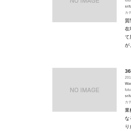
fut
sr/
カ
質
在
て
が
3
201
War
fut
sr/
カ
業
な
り