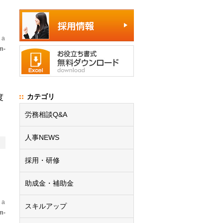
 a
m-
カテゴリ
度
労務相談Q&A
人事NEWS
採用・研修
助成金・補助金
 a
スキルアップ
m-