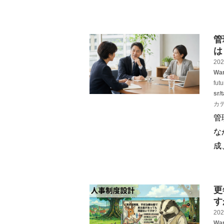
管
は
202
War
fut
sr/
カ
管
な
成
更
す
202
War