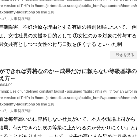
ure version of PHP) in
/home/jsr/media.o-sr.co.jp/public_html/wp-content/themes/
taxonomy-faqlist.php
on line
138
テゴリ:
人事制度設計
年期障害、不妊治療を理由とする有給の特別休暇について、 例
ば、女性社員の支援を目的として ①女性のみを対象に付与する
男女共有としつつ女性の付与日数を多くする といった制
続きを見る
ができれば昇格なのか～成果だけに頼らない等級基準の
え方～
6/04/09 |
ning
: Use of undefined constant faqlist - assumed 'faqlist' (this will throw an Error in
ure version of PHP) in
/home/jsr/media.o-sr.co.jp/public_html/wp-content/themes/
taxonomy-faqlist.php
on line
138
テゴリ:
人事制度設計
価は毎年高いのに昇格しない社員がいて、本人や現場上司から
結局、何ができれば次の等級に上がれるのか分かりにくい」と
れることがあります。 一方で、成果の高い人を早めに昇格させ