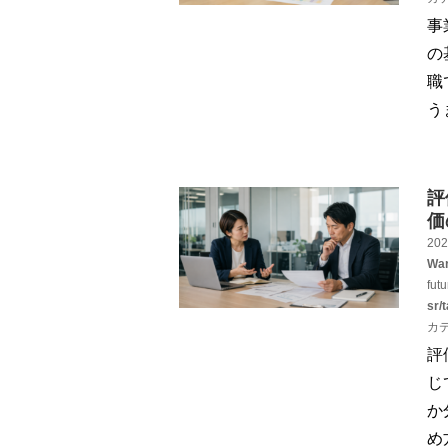
事
の
職
う
評
価
202
War
fut
sr/
カ
評
じ
か
め