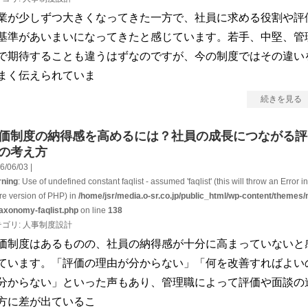
業が少しずつ大きくなってきた一方で、社員に求める役割や評
基準があいまいになってきたと感じています。若手、中堅、管
で期待することも違うはずなのですが、今の制度ではその違い
まく伝えられていま
続きを見る
価制度の納得感を高めるには？社員の成長につながる評
の考え方
6/06/03 |
ning
: Use of undefined constant faqlist - assumed 'faqlist' (this will throw an Error in
ure version of PHP) in
/home/jsr/media.o-sr.co.jp/public_html/wp-content/themes/
taxonomy-faqlist.php
on line
138
テゴリ:
人事制度設計
価制度はあるものの、社員の納得感が十分に高まっていないと
ています。「評価の理由が分からない」「何を改善すればよい
分からない」といった声もあり、管理職によって評価や面談の
方に差が出ているこ