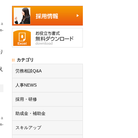
 a
m-
り
カテゴリ
え
労務相談Q&A
人事NEWS
採用・研修
助成金・補助金
 a
m-
スキルアップ