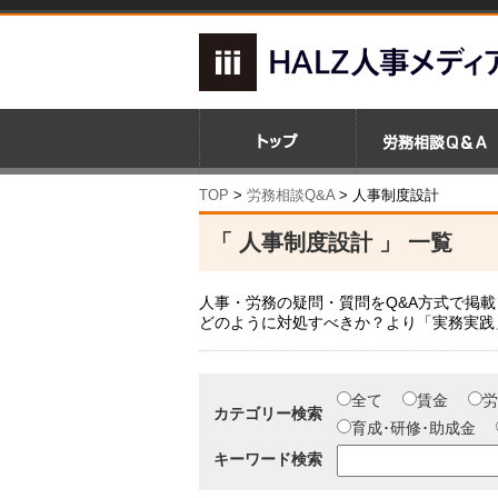
TOP
>
労務相談Q&A
>
人事制度設計
「 人事制度設計 」 一覧
人事・労務の疑問・質問をQ&A方式で掲
どのように対処すべきか？より「実務実践
全て
賃金
労
カテゴリー検索
育成･研修･助成金
キーワード検索