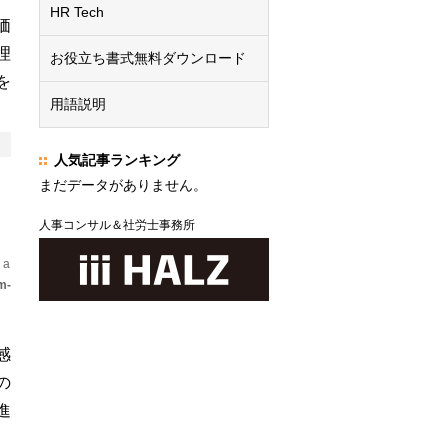
HR Tech
価
理
お役立ち書式無料ダウンロード
を
用語説明
人気記事ランキング
まだデータがありません。
人事コンサル＆社労士事務所
 a
m-
感
の
進