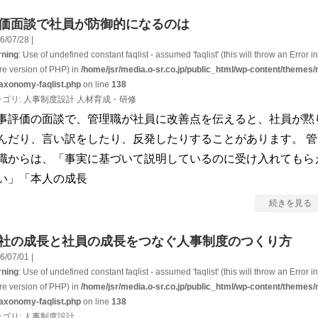
価面談で社員が防御的になるのは
6/07/28 |
ning
: Use of undefined constant faqlist - assumed 'faqlist' (this will throw an Error in
ure version of PHP) in
/home/jsr/media.o-sr.co.jp/public_html/wp-content/themes/
taxonomy-faqlist.php
on line
138
テゴリ:
人事制度設計
人材育成・研修
事評価の面談で、管理職が社員に改善点を伝えると、社員が黙
んだり、言い訳をしたり、反発したりすることがあります。 管
職からは、「事実に基づいて説明しているのに受け入れてもら
い」「本人の成長
続きを見る
社の成長と社員の成長をつなぐ人事制度のつくり方
6/07/01 |
ning
: Use of undefined constant faqlist - assumed 'faqlist' (this will throw an Error in
ure version of PHP) in
/home/jsr/media.o-sr.co.jp/public_html/wp-content/themes/
taxonomy-faqlist.php
on line
138
テゴリ:
人事制度設計