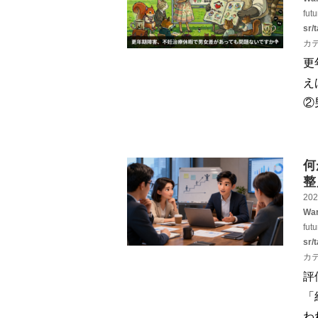
fut
sr/
カ
更
え
②
何
整
202
War
fut
sr/
カ
評
「
わ