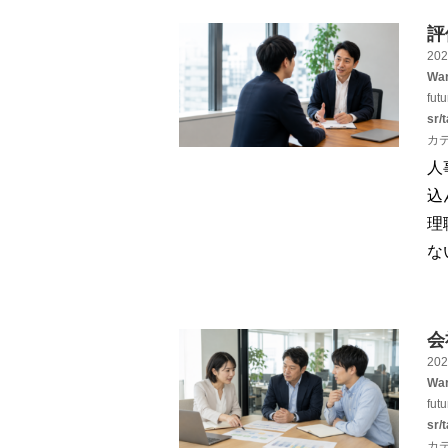
評
202
War
fut
sr/
カ
人
込
理
な
会
202
War
fut
sr/
カ