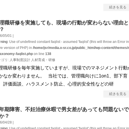
続きを見る
理職研修を実施しても、現場の行動が変わらない理由と
？
6/05/01 |
ning
: Use of undefined constant faqlist - assumed 'faqlist' (this will throw an Error in
ure version of PHP) in
/home/jsr/media.o-sr.co.jp/public_html/wp-content/themes/
taxonomy-faqlist.php
on line
138
テゴリ:
人事制度設計
人材育成・研修
理職研修を毎年実施していますが、現場でのマネジメント行動
かなか変わりません。 当社では、管理職向けに1on1、部下育
、評価面談、ハラスメント防止、心理的安全性などの研
続きを見る
年期障害、不妊治療休暇で男女差があっても問題ないで
か？
6/04/28 |
ning
: Use of undefined constant faqlist - assumed 'faqlist' (this will throw an Error in