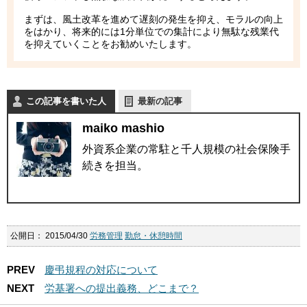
まずは、風土改革を進めて遅刻の発生を抑え、モラルの向上
をはかり、将来的には1分単位での集計により無駄な残業代
を抑えていくことをお勧めいたします。
この記事を書いた人
最新の記事
maiko mashio
外資系企業の常駐と千人規模の社会保険手
続きを担当。
公開日：
2015/04/30
労務管理
勤怠・休憩時間
PREV
慶弔規程の対応について
NEXT
労基署への提出義務、どこまで？