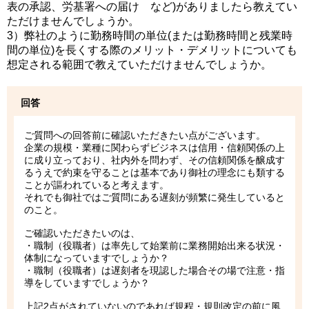
表の承認、労基署への届け など)がありましたら教えてい
ただけませんでしょうか。
3）弊社のように勤務時間の単位(または勤務時間と残業時
間の単位)を長くする際のメリット・デメリットについても
想定される範囲で教えていただけませんでしょうか。
回答
ご質問への回答前に確認いただきたい点がございます。
企業の規模・業種に関わらずビジネスは信用・信頼関係の上
に成り立っており、社内外を問わず、その信頼関係を醸成す
るうえで約束を守ることは基本であり御社の理念にも類する
ことが謳われていると考えます。
それでも御社ではご質問にある遅刻が頻繁に発生していると
のこと。
ご確認いただきたいのは、
・職制（役職者）は率先して始業前に業務開始出来る状況・
体制になっていますでしょうか？
・職制（役職者）は遅刻者を現認した場合その場で注意・指
導をしていますでしょうか？
上記2点がされていないのであれば規程・規則改定の前に風