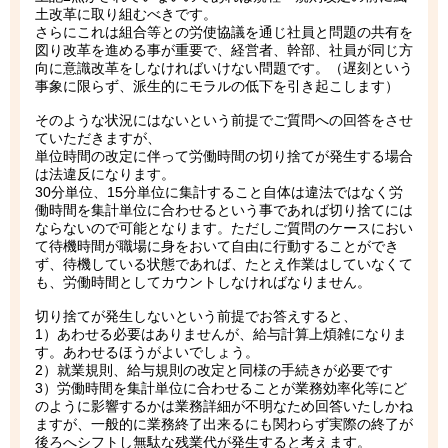
土改革に取り組むべきです。
さらにこれは組合等との労使協議を通じ社員と問題の共有を
図り改革を進める事が重要で、経営者、幹部、社員が同じ方
向に意識改革をしなければいけない問題です。（遅刻という
事象に限らず、派生的にモラルの低下を引き起こします）
そのような状況にはないという前提でご質問への回答をさせ
ていただきますが、
単位時間の改定に伴って労働時間の切り捨てが発生する場合
は法違反になります。
30分単位、15分単位に集計すること自体は違法ではなく労
働時間を集計単位に合わせるという事であれば切り捨てには
ならないので可能となります。ただしご質問のケースにおい
て待機時間が職場に身をおいて自由に行動することができ
ず、待機している状態であれば、たとえ作業はしていなくて
も、労働時間としてカウントしなければなりません。
切り捨てが発生しないという前提でお答えすると、
1）あわせる必要はありませんが、給与計算上煩雑になりま
す。あわせるほうがよいでしょう。
2）就業規則、給与規則の改定と同様の手続きが必要です
3）労働時間を集計単位に合わせることが業務効率化等にど
のように影響するかは業務詳細が不明なため回答いたしかね
ますが、一般的に業務終了出来るにも関わらず実際の終了が
後ろへシフトし無駄な残業代が発生すると考えます。