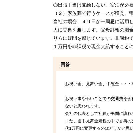
②出張手当は支給しない。宿泊が必
（２）家族葬で行うケースが増え、
当社の場合、４９日か一周忌に活用
人に香典を渡します。父母訃報の場
り方に疑問を感じています。非課税
１万円を非課税で現金支給すること
回答
お祝い金、見舞い金、弔慰金・・・
お祝い事や弔いごとでの交通費を会
ないと思われます。
会社の代表として社員が弔問に訪れ
また、慶弔見舞金規程の中で香典の
代1万円に変更するのはどうかと思