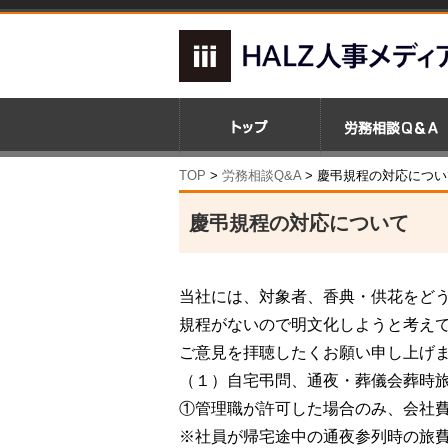
TOP
>
労務相談Q&A
> 慶弔規程の対応につい
慶弔規程の対応について
当社には、対象者、香典・供花をど
規程がないので明文化しようと考え
ご意見を拝聴したくお願い申し上げ
（１）自宅弔問、通夜・葬儀会葬時
①管理職が許可した場合のみ、会社
※社員が帰宅途中の通夜参列時の旅