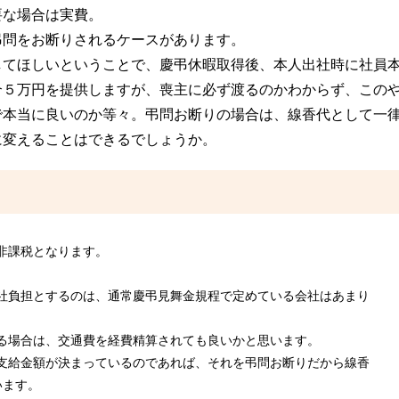
要な場合は実費。
弔問をお断りされるケースがあります。
してほしいということで、慶弔休暇取得後、本人出社時に社員
合５万円を提供しますが、喪主に必ず渡るのかわからず、この
で本当に良いのか等々。弔問お断りの場合は、線香代として一
に変えることはできるでしょうか。
非課税となります。
社負担とするのは、通常慶弔見舞金規程で定めている会社はあまり
る場合は、交通費を経費精算されても良いかと思います。
支給金額が決まっているのであれば、それを弔問お断りだから線香
います。