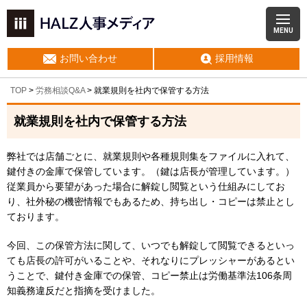
MENU
お問い合わせ
採用情報
TOP
>
労務相談Q&A
> 就業規則を社内で保管する方法
就業規則を社内で保管する方法
弊社では店舗ごとに、就業規則や各種規則集をファイルに入れて、
鍵付きの金庫で保管しています。（鍵は店長が管理しています。）
従業員から要望があった場合に解錠し閲覧という仕組みにしてお
り、社外秘の機密情報でもあるため、持ち出し・コピーは禁止とし
ております。
今回、この保管方法に関して、いつでも解錠して閲覧できるといっ
ても店長の許可がいることや、それなりにプレッシャーがあるとい
うことで、鍵付き金庫での保管、コピー禁止は労働基準法106条周
知義務違反だと指摘を受けました。