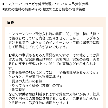
■インターン中のケガや健康管理についての自己責任義務
■故意の機材の損傷やその他故意による損害の賠償義務
回答
インターンシップ受け入れ時の書面に関しては、特に法律上
で義務となっている内容はありません。しかし、トラブルを
避ける意味でもあらかじめインターンシップ前に諸事項に関
して明示をしておく方がよいでしょう。
お考えの事項ももちろん重要な点ですが、その他としては実
習の目的、実習期間及び時間、実習内容、実習の経費、実習
条件の変更や実習の中止に関しての事項などが考えられま
す。
労働保険等の加入に関しては、「労働者性があるかどうか」
というところが適用の判断基準です。
・賃金の支払いの有無
・やってもらう研修（業務）の内容
・拘束時間
などで労働者性は判断されますが賃金の支払いがあり、社員
の方と同程度の業務に参加するとなると「労働者性がある」
と判断され、労災保険の適用となります。