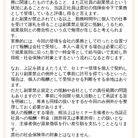
務に関連したものであること、また正社員の副業禁止という
状況にあることから、当該正社員は貴社の指揮命令下で業務
として登壇していると評価し得ると言えます。
また副業が禁止されている以上、勤務時間中に個人での仕事
を受けて謝礼を得ることは副業禁止規定に抵触しうるため、
就業規則との整合性という点で無理が生じると考えられま
す。
実務的には、今回の登壇を会社の業務として行ったと位置づ
けて報酬は会社で受領し、本人へ還元する場合は必要に応じ
て就業規則に沿った形で一時金等として給与扱いで支給し所
得税・社会保険の対象とするという流れになると存じます。
なお、上記を踏まえたうえで、セミナー登壇を個人で契約し
ており副業禁止の例外として事前に許可を得ているといった
場合は、個人の報酬として受領させる判断をする余地はあり
ます。
ただし副業禁止規定との抵触や会社としての責任範囲の問題
もありますので、事前に今回限り個人活動として承認する旨
を明確にし、将来も同様の扱いをするか今回のみ例外かを整
理しておく必要があります。
個人の報酬とする場合、税法上はセミナー主催者から当該正
社員への報酬・料金（雑所得又は事業所得）との扱いとな
り、主催者側が源泉徴収を行い差引額を支払うこととなりま
す。
貴社の社会保険等の対象とはなりません。