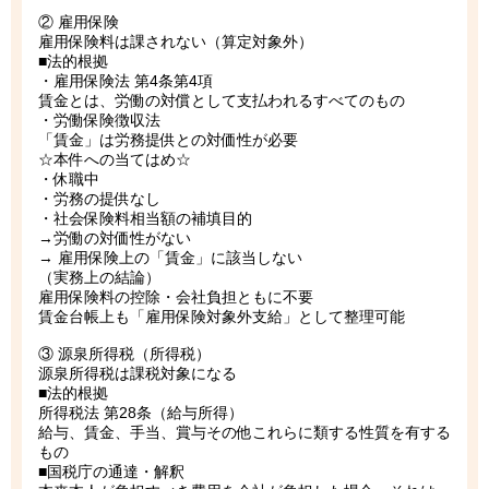
② 雇用保険
雇用保険料は課されない（算定対象外）
■法的根拠
・雇用保険法 第4条第4項
賃金とは、労働の対償として支払われるすべてのもの
・労働保険徴収法
「賃金」は労務提供との対価性が必要
☆本件への当てはめ☆
・休職中
・労務の提供なし
・社会保険料相当額の補填目的
→労働の対価性がない
→ 雇用保険上の「賃金」に該当しない
（実務上の結論）
雇用保険料の控除・会社負担ともに不要
賃金台帳上も「雇用保険対象外支給」として整理可能
③ 源泉所得税（所得税）
源泉所得税は課税対象になる
■法的根拠
所得税法 第28条（給与所得）
給与、賃金、手当、賞与その他これらに類する性質を有する
もの
■国税庁の通達・解釈