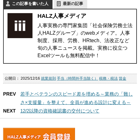
この記事を書いた人
最新の記事
HALZ人事メディア
人事実務の専門家集団「社会保険労務士法
人HALZグループ」のwebメディア。人事
制度、採用、労務、HRtech、法改正など
旬の人事ニュースを掲載。実務に役立つ
Excelツールも無料配信中！
公開日：
2025/12/16
就業規則
手当（時間外手当除く）
税務・税法
賃金
PREV
若手とベテランのスピード差を埋める～業務の「難し
さ×支援量」を整えて、全員が進める設計に変える～
NEXT
12/2以降の資格確認書の交付について