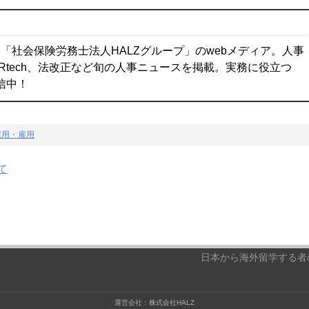
「社会保険労務士法人HALZグループ」のwebメディア。人事
Rtech、法改正など旬の人事ニュースを掲載。実務に役立つ
配信中！
採用・雇用
て
日本から海外留学する者の
運営会社：
株式会社HALZ