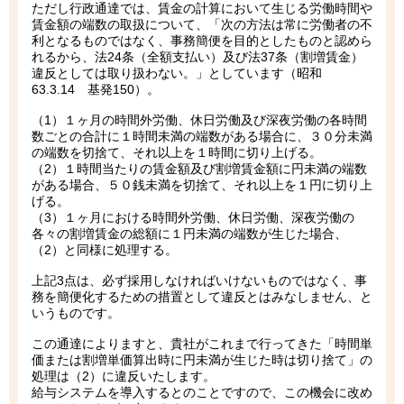
ただし行政通達では、賃金の計算において生じる労働時間や
賃金額の端数の取扱について、「次の方法は常に労働者の不
利となるものではなく、事務簡便を目的としたものと認めら
れるから、法24条（全額支払い）及び法37条（割増賃金）
違反としては取り扱わない。」としています（昭和
63.3.14 基発150）。
（1）１ヶ月の時間外労働、休日労働及び深夜労働の各時間
数ごとの合計に１時間未満の端数がある場合に、３０分未満
の端数を切捨て、それ以上を１時間に切り上げる。
（2）１時間当たりの賃金額及び割増賃金額に円未満の端数
がある場合、５０銭未満を切捨て、それ以上を１円に切り上
げる。
（3）１ヶ月における時間外労働、休日労働、深夜労働の
各々の割増賃金の総額に１円未満の端数が生じた場合、
（2）と同様に処理する。
上記3点は、必ず採用しなければいけないものではなく、事
務を簡便化するための措置として違反とはみなしません、と
いうものです。
この通達によりますと、貴社がこれまで行ってきた「時間単
価または割増単価算出時に円未満が生じた時は切り捨て」の
処理は（2）に違反いたします。
給与システムを導入するとのことですので、この機会に改め