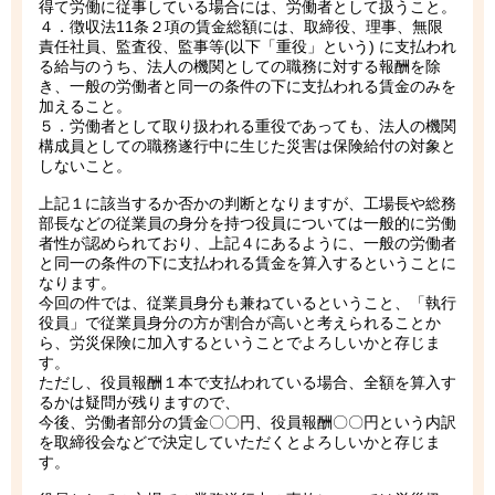
得て労働に従事している場合には、労働者として扱うこと。
４．徴収法11条２項の賃金総額には、取締役、理事、無限
責任社員、監査役、監事等(以下「重役」という) に支払われ
る給与のうち、法人の機関としての職務に対する報酬を除
き、一般の労働者と同一の条件の下に支払われる賃金のみを
加えること。
５．労働者として取り扱われる重役であっても、法人の機関
構成員としての職務遂行中に生じた災害は保険給付の対象と
しないこと。
上記１に該当するか否かの判断となりますが、工場長や総務
部長などの従業員の身分を持つ役員については一般的に労働
者性が認められており、上記４にあるように、一般の労働者
と同一の条件の下に支払われる賃金を算入するということに
なります。
今回の件では、従業員身分も兼ねているということ、「執行
役員」で従業員身分の方が割合が高いと考えられることか
ら、労災保険に加入するということでよろしいかと存じま
す。
ただし、役員報酬１本で支払われている場合、全額を算入す
るかは疑問が残りますので、
今後、労働者部分の賃金〇〇円、役員報酬〇〇円という内訳
を取締役会などで決定していただくとよろしいかと存じま
す。