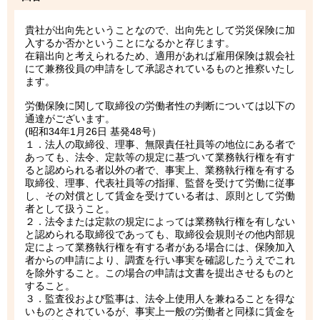
貴社が出向先ということなので、出向先として労災保険に加
入するか否かということになるかと存じます。
在籍出向と考えられるため、適用があれば雇用保険は親会社
にて兼務役員の申請をして承認されているものと推察いたし
ます。
労働保険に関して取締役の労働者性の判断については以下の
通達がございます。
(昭和34年1月26日 基発48号）
１．法人の取締役、理事、無限責任社員等の地位にある者で
あっても、法令、定款等の規定に基づいて業務執行権を有す
ると認められる者以外の者で、事実上、業務執行権を有する
取締役、理事、代表社員等の指揮、監督を受けて労働に従事
し、その対償として賃金を受けている者は、原則として労働
者として扱うこと。
２．法令または定款の規定によっては業務執行権を有しない
と認められる取締役であっても、取締役会規則その他内部規
定によって業務執行権を有する者がある場合には、保険加入
者からの申請により、調査を行い事実を確認したうえでこれ
を除外すること。この場合の申請は文書を提出させるものと
すること。
３．監査役および監事は、法令上使用人を兼ねることを得な
いものとされているが、事実上一般の労働者と同様に賃金を