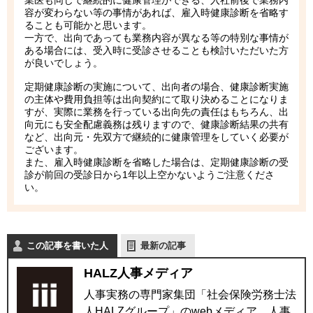
容が変わらない等の事情があれば、雇入時健康診断を省略す
ることも可能かと思います。
一方で、出向であっても業務内容が異なる等の特別な事情が
ある場合には、受入時に受診させることも検討いただいた方
が良いでしょう。
定期健康診断の実施について、出向者の場合、健康診断実施
の主体や費用負担等は出向契約にて取り決めることになりま
すが、実際に業務を行っている出向先の責任はもちろん、出
向元にも安全配慮義務は残りますので、健康診断結果の共有
など、出向元・先双方で継続的に健康管理をしていく必要が
ございます。
また、雇入時健康診断を省略した場合は、定期健康診断の受
診が前回の受診日から1年以上空かないようご注意くださ
い。
この記事を書いた人
最新の記事
HALZ人事メディア
人事実務の専門家集団「社会保険労務士法
人HALZグループ」のwebメディア。人事