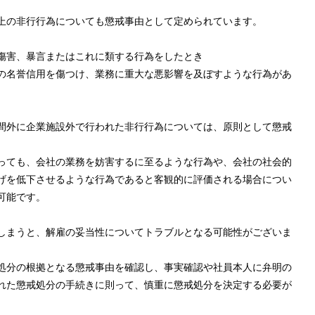
上の非行行為についても懲戒事由として定められています。
傷害、暴言またはこれに類する行為をしたとき
の名誉信用を傷つけ、業務に重大な悪影響を及ぼすような行為があ
間外に企業施設外で行われた非行行為については、原則として懲戒
っても、会社の業務を妨害するに至るような行為や、会社の社会的
げを低下させるような行為であると客観的に評価される場合につい
可能です。
しまうと、解雇の妥当性についてトラブルとなる可能性がございま
処分の根拠となる懲戒事由を確認し、事実確認や社員本人に弁明の
れた懲戒処分の手続きに則って、慎重に懲戒処分を決定する必要が