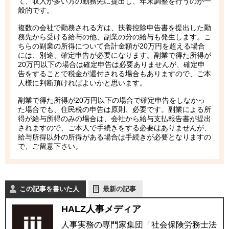
て、収入が多い方の勤務先に提出し、年末調整を行うのが一
般的です。
複数の会社で勤務される方は、扶養控除申告書を提出した勤
務先から受ける給与の他、副業の分の給与も発生します。こ
ちらの副業の所得について合計金額が20万円を超える場合
には、別途、確定申告が必要になります。副業で得た所得が
20万円以下の場合は確定申告は必要ありませんが、確定申
告をすることで税金が還付される場合もありますので、ご本
人様に判断頂ければよいかと思います。
副業で得た所得が20万円以下の場合で確定申告をしなかっ
た場合でも、住民税の申告は原則、必要です。副業による所
得が給与所得のみの場合は、会社から給与支払報告書が提出
されますので、ご本人で手続きをする必要はありませんが、
給与所得以外の所得がある場合は手続きが必要となりますの
で、ご留意下さい。
この記事を書いた人
最新の記事
HALZ人事メディア
人事実務の専門家集団「社会保険労務士法