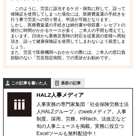
このように、労災に該当するケガ・病気に対して、誤って
保険証を使用してしまった場合には、医療費返還の手続きを
行う事で労災への切り替え、申請が可能となります。
しかし、医療費返還の手続きは納付書や領収書・レセプトの
発行に時間がかかるケースが多く、ご本人の手間も増えてし
まいます。日頃から業務災害時の対応を従業員の皆様へ周知
頂き、誤って健康保険証を使用してしまわないよう留意しま
しょう。
また、労災で医療機関へおかかりの際には、ご本人の窓口負
担額のない「労災指定病院」での受診がお勧めです。
この記事を書いた人
最新の記事
HALZ人事メディア
人事実務の専門家集団「社会保険労務士法
人HALZグループ」のwebメディア。人事
制度、採用、労務、HRtech、法改正など
旬の人事ニュースを掲載。実務に役立つ
Excelツールも無料配信中！