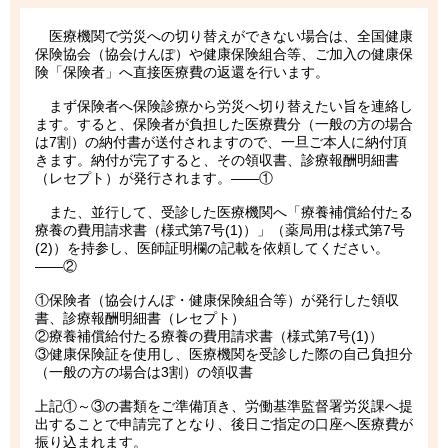
医療機関で労災への切り替えができない場合は、全国健康
保険協会（協会けんぽ）や健康保険組合等、ご加入の健康保
険「保険者」へ直接医療費の返還を行います。
まず保険者へ保険診療から労災へ切り替えたい旨を連絡し
ます。すると、保険者が負担した医療費分（一般の方の場合
は7割）の納付書が送付されますので、一旦ご本人に納付頂
きます。納付が完了すると、その領収書、診療報酬明細書
（レセプト）が発行されます。――①
また、並行して、受診した医療機関へ「療養補償給付たる
療養の費用請求書（様式第7号(1)）」（薬局用は様式第7号
(2)）を持参し、医師証明欄の記載を依頼してください。
――②
①保険者（協会けんぽ・健康保険組合等）が発行した領収
書、診療報酬明細書（レセプト）
②療養補償給付たる療養の費用請求書（様式第7号(1)）
③健康保険証を使用し、医療機関を受診した際の自己負担分
（一般の方の場合は3割）の領収書
上記①～③の書類をご準備頂き、労働基準監督署労災課へ提
出することで申請完了となり、後日ご指定の口座へ医療費が
振り込まれます。