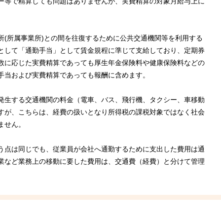
ー等で精算しても問題はありませんが、実費精算の対象月給与上に
所(所属事業所)との間を往復するために公共交通機関等を利用する
として「通勤手当」として賃金規程に準じて支給しており、定期券
数に応じた実費精算であっても厚生年金保険料や健康保険料などの
手当および実費精算であっても報酬に含めます。
発生する交通機関の料金（電車、バス、飛行機、タクシー、車移動
すが、こちらは、経費の扱いとなり所得税の課税対象ではなく社会
ません。
う点は同じでも、従業員が会社へ通勤するために支出した費用は通
業など業務上の移動に要した費用は、交通費（経費）と分けて管理