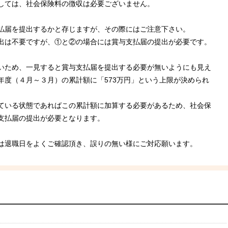
しては、社会保険料の徴収は必要ございません。
払届を提出するかと存じますが、その際にはご注意下さい。
出は不要ですが、①と②の場合には賞与支払届の提出が必要です。
いため、一見すると賞与支払届を提出する必要が無いようにも見え
年度（４月～３月）の累計額に「573万円」という上限が決められ
ている状態であればこの累計額に加算する必要があるため、社会保
支払届の提出が必要となります。
は退職日をよくご確認頂き、誤りの無い様にご対応願います。