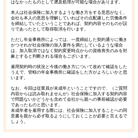
はなかったものとして遡及処理が可能な場合があります。
本人は社会保険に加入するような働き方をする意思がなく、
会社も本人の意思を理解していればその点配慮した労働条件
を締結していたということであれば、契約内容そのものが誤
りであったとして取得取消を行います。
ただし年金事務所によっては、一度締結した契約通りに働き
かつそれが社会保険の加入要件を満たしているような場合
は、加入取消ではなく契約変更時点からの資格喪失のみを対
象とすると判断される場合もございます。
雇用契約時の状況と今後の働き方について改めて確認をした
うえで、管轄の年金事務所に確認をした方がよろしいかと思
います。
なお、今回は従業員が未成年ということですので、（ご質問
内容からは読み取れませんが）社会保険に加入する契約内容
で問題ないかどうかも含めて会社から親への事前確認が必要
であったものと思います。
未成年者を雇用する際には、社会保険に加入することへの同
意書を親から必ず取るようにしておくことが必要と言えるで
しょう。