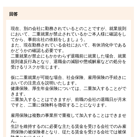
回答
現在、別の会社に勤務されているとのことですが、就業規則
において、二重就業が禁止されているかご本人様に確認をし
てから、事前出社の依頼をしましょう。
また、現在勤務されている会社において、有休消化中である
かどうかの確認も必要です。
二重就業が禁止にもかかわらず退職前に就業した場合、就業
規則違反行為となり、退職金の減額や懲戒解雇などの処分を
受けるリスクが生じます。
仮に二重就業が可能な場合、社会保険、雇用保険の手続きに
おいての注意点を説明いたします。
健康保険、厚生年金保険については、二重加入することがで
きます。
二重加入することはできますが、前職の会社の退職日が月末
ですと、二重に保険料を徴収することになります。
雇用保険は複数の事業所で重複して加入することはできませ
ん。
生計を維持するのに必要な主たる賃金を受ける会社でのみ雇
用保険の被保険者となり、従たる賃金を受ける会社では被保