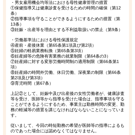
・男女雇用機会均等法における母性健康管理の措置
①保健指導又は健康診査を受けるための時間の確保（第12
条）
②指導事項を守ることができるようにするための措置（第
13条）
③妊娠・出産等を理由とする不利益取扱いの禁止（第9条）
・労働基準法における母性保護規定
④産前・産後休業（第65条第1項及び第2項）
⑤妊婦の軽易業務転換（第65条第3項）
⑥妊産婦等の危険有害業務の就業制限（第64条の3）
⑦妊産婦に対する変形労働時間制の適用制限（第66条第1
項）
⑧妊産婦の時間外労働、休日労働、深夜業の制限（第66条
第2項及び第3項）
⑨育児時間（第67条）
上記②として、妊娠中及び出産後の女性労働者が、健康診査
等を受け、医師等から指導を受けた場合は、指導事項を守る
ことができるようにするため、事業主は勤務時間の変更、勤
務の軽減等の措置を講じなければならないことになっていま
す。
従いまして、今回の時短勤務の希望が医師等の指導によるも
のであった場合には認めなくてはなりません。