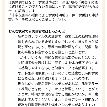
は実際的ではなく、労働基準法第33条第1項の「災害その他
に避けることのできない自由によって、臨時の必要がある場
合」に該当します。
『非常災害等の理由による労働時間延長・休日労働許可申請
書』を、事後遅滞なくご提出ください。
どんな状況でも労務管理はしっかりと
新型コロナウィルスの影響で、通常以上の勤怠管理対
応を迫られている企業も多いでしょう。日々刻々と状
況が変化するなか、勤務の年間計画を立て、閑散・繁
忙の時期を特定することが難しいと思います。
しかし、いくら一時的な業務量増加のためとはいえ、
長時間労働を続ければ、疲労による体力低下でウイル
ス感染しやすくなるなど健康リスクは当然高まりま
す。特別条項限度いっぱいのような過度な長時間労働
になる状況は極力避けるようにしたいものです。
現在お使いの勤怠管理システムがあれば、残業アラー
ト機能などを使ってしっかりと管理していくことがで
きます。時間外労働を管理する機能がないか、今一度
確認してみてください。また、各種アラート機能など
便利な時間管理機能を備えたシステムがありますの