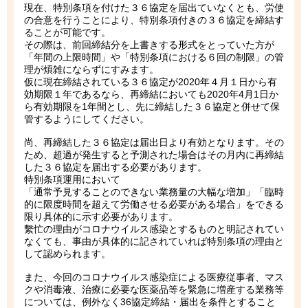
現在、特別条項を付けた３６協定を届出ていなくとも、労使
の合意を行うことにより、特別条項付きの３６協定を締結す
ることが可能です。
その際は、前回締結分を上書きする形式をとっていた方が
「年間の上限時間」や「特別条項における６回の制限」の管
理が煩雑にならずにすみます。
仮に現在締結されている３６協定が2020年４月１日から有
効期限１年であるなら、再締結においても2020年4月1日か
ら有効期限を1年間とし、先に締結した３６協定と併せて保
管するようにしてください。
尚、再締結した３６協定は届出日より有効となります。その
ため、超過が発生すると予測された場合はその月内に再締結
した３６協定を届出する必要があります。
特別条項運用において
「通常予見することのできない業務量の大幅な増加」「臨時
的に限度時間を超えて労働させる必要がある場合」をできる
限り具体的に示す必要があります。
繫忙の理由がコロナウイルス感染とするものと明記されてい
なくても、事由が具体的に記されていれば特別条項の理由と
して認められます。
また、今回のコロナウイルス感染症による医療従事者、マス
クや消毒液、治療に必要な医薬品等を緊急に増産する業務等
については、例外なく36協定締結・届出を条件とすること