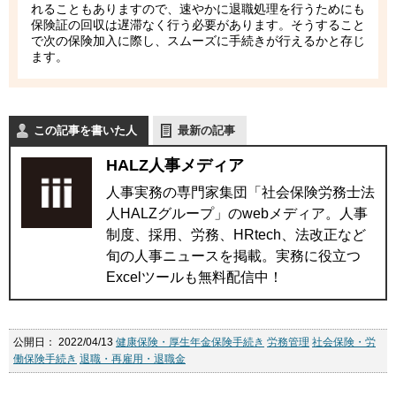
れることもありますので、速やかに退職処理を行うためにも
保険証の回収は遅滞なく行う必要があります。そうすること
で次の保険加入に際し、スムーズに手続きが行えるかと存じ
ます。
この記事を書いた人
最新の記事
HALZ人事メディア
人事実務の専門家集団「社会保険労務士法
人HALZグループ」のwebメディア。人事
制度、採用、労務、HRtech、法改正など
旬の人事ニュースを掲載。実務に役立つ
Excelツールも無料配信中！
公開日：
2022/04/13
健康保険・厚生年金保険手続き
労務管理
社会保険・労
働保険手続き
退職・再雇用・退職金