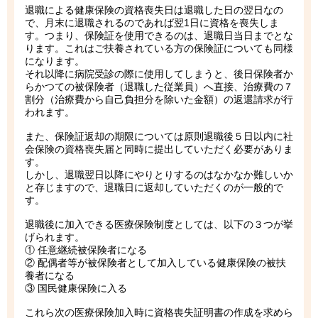
退職による健康保険の資格喪失日は退職した日の翌日なの
で、月末に退職されるのであれば翌1日に資格を喪失しま
す。つまり、保険証を使用できるのは、退職日当日までとな
ります。これはご扶養されている方の保険証についても同様
になります。
それ以降に病院受診の際に使用してしまうと、後日保険者か
らかつての被保険者（退職した従業員）へ直接、治療費の７
割分（治療費から自己負担分を除いた金額）の返還請求が行
われます。
また、保険証返却の期限については原則退職後５日以内に社
会保険の資格喪失届と同時に提出していただく必要がありま
す。
しかし、退職翌日以降にやりとりするのはなかなか難しいか
と存じますので、退職日に返却していただくのが一般的で
す。
退職後に加入できる医療保険制度としては、以下の３つが挙
げられます。
① 任意継続被保険者になる
② 配偶者等が被保険者として加入している健康保険の被扶
養者になる
③ 国民健康保険に入る
これら次の医療保険加入時に資格喪失証明書の作成を求めら