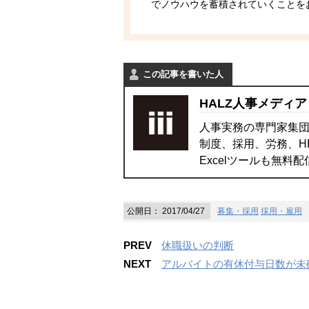
でノウハウを蓄積されていくことを
この記事を書いた人
HALZ人事メディア
人事実務の専門家集団
制度、採用、労務、H
Excelツールも無料
公開日：
2017/04/27
募集・採用
採用・雇用
PREV
休職扱いの判断
NEXT
アルバイトの有休付与日数が未