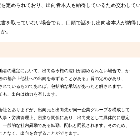
程を定められており、出向者本人も納得しているため交わして
意書を取っていない場合でも、口頭で話をし出向者本人が納得
うか。
働者の選定において、出向命令権の濫用が認められない場合で、か
務の都合上他社への出向を命ずることがある」旨の定めがあり、
されているものであれば、包括的な承諾があったと解されます。
ても、出向は効力を有します。
会社とありますが、出向元と出向先が同一企業グループを構成して
人事・労務管理上、密接な関係にあり、出向先として具体的に想定
、一般的な社内異動である転勤、配転と同視されます。そのため、
ことなく、出向を命ずることができます。