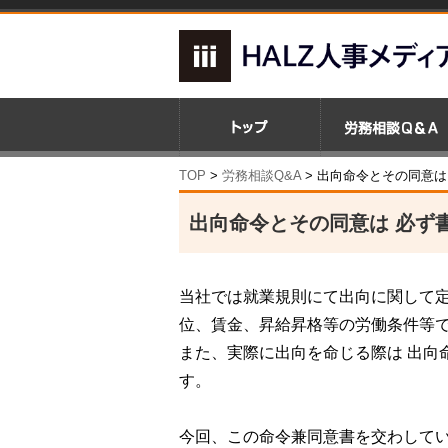
TOP
>
労務相談Q&A
> 出向命令とその同意は
出向命令とその同意は 必ず
当社では就業規則にて出向に関して
位、賃金、昇給昇格等の労働条件等
また、実際に出向を命じる際は 出向
す。
今回、この命令兼同意書を交わして