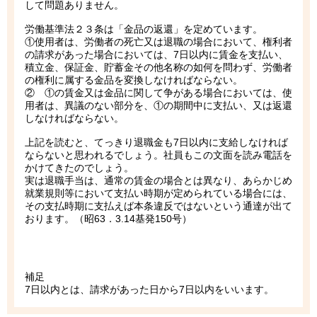
して問題ありません。
労働基準法２３条は「金品の返還」を定めています。
①使用者は、労働者の死亡又は退職の場合において、権利者
の請求があった場合においては、7日以内に賃金を支払い、
積立金、保証金、貯蓄金その他名称の如何を問わず、労働者
の権利に属する金品を変換しなければならない。
② ①の賃金又は金品に関して争がある場合においては、使
用者は、異議のない部分を、①の期間中に支払い、又は返還
しなければならない。
上記を読むと、てっきり退職金も7日以内に支給しなければ
ならないと思われるでしょう。社員もこの文面を読み電話を
かけてきたのでしょう。
実は退職手当は、通常の賃金の場合とは異なり、あらかじめ
就業規則等において支払い時期が定められている場合には、
その支払時期に支払えば本条違反ではないという通達が出て
おります。（昭63．3.14基発150号）
補足
7日以内とは、請求があった日から7日以内をいいます。