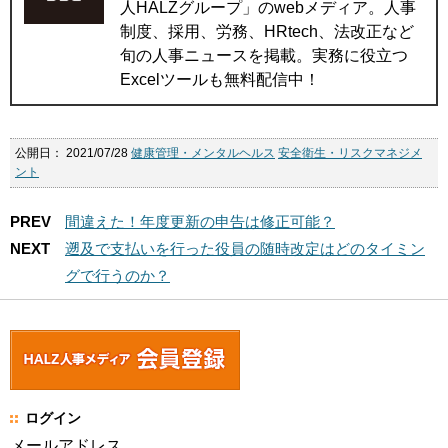
人HALZグループ」のwebメディア。人事
制度、採用、労務、HRtech、法改正など
旬の人事ニュースを掲載。実務に役立つ
Excelツールも無料配信中！
公開日：
2021/07/28
健康管理・メンタルヘルス
安全衛生・リスクマネジメ
ント
PREV
間違えた！年度更新の申告は修正可能？
NEXT
遡及で支払いを行った役員の随時改定はどのタイミン
グで行うのか？
ログイン
メールアドレス