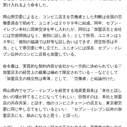
受け入れるよう命令した。
岡山県労委によると、コンビニ店主を労働者とした判断は全国の労
働委員会で初めて。ユニオンは２００９年に結成。同年、セブン－
イレブン本社に団体交渉を申し入れたが、同社は「加盟店主と会社
には労使関係はなく、個別に話し合う」として拒否。ユニオンは１
０年に「個別の協議では対等な話し合いはできず、団交拒否は不
当」として県労委に申し立てた。ユニオンには現在、セブン－イレ
ブン以外のコンビニ店長も加盟している。
命令書は、実質的な契約内容が会社から一方的に決められている▽
加盟店主の経営上の裁量は極めて限定されている－－などとして
「加盟店主の独立性は希薄」として、「労働者」と結論付けた。
岡山県内でセブン－イレブンを経営する池原委員長は「本社と話し
合いの場が持てることになってうれしい。目指すのは、本社と加盟
店の共存共栄」と話す。他のコンビニチェーンの店主も、東京都労
委に同じ申し立てをしているといい、「セブン－イレブン以外の加
盟店主にも、励みになると思う」と語った。