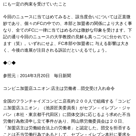
にも一定の拘束を受けていたこと
今回のニュースに当てはめてみると、該当度合いについては正直微
妙であり、個々のFCの中での、本部と加盟者の関係により大きく事
なり、全てのFCに一律に当てはめるのは微妙な印象を受けます。下
記の通り今回のニュースの大学教授の見解も真っ二つに分かれてい
ます（笑）。いずれにせよ、FC本部や加盟者に 与える影響は大き
く、今後の進展が注目される訴訟だといえるでしょう。
◆◇◆
参照元：2014年3月20日 毎日新聞
コンビニ加盟店ユニオン:店主は労働者…団交受け入れ命令
全国のフランチャイズコンビニ店長約２００人で組織する「コンビ
ニ加盟店ユニオン」（池原匠美委員長）がセブン－イレブン・ジャ
パン（本社・東京都千代田区）に団体交渉に応じるよう求めた不当
労働行為救済申し立て事件があり、岡山県労働委員会は２０日、
「加盟店主は労働組合法上の労働者」と認定した。団交を拒否する
ことは不当労働行為であるとして、セブン－イレブン本社に要求を