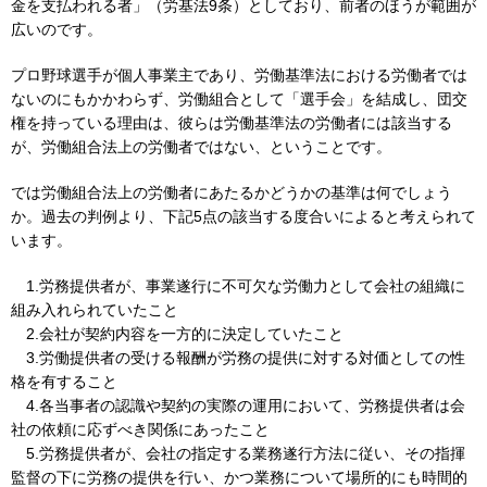
金を支払われる者」（労基法9条）としており、前者のほうが範囲が
広いのです。
プロ野球選手が個人事業主であり、労働基準法における労働者では
ないのにもかかわらず、労働組合として「選手会」を結成し、団交
権を持っている理由は、彼らは労働基準法の労働者には該当する
が、労働組合法上の労働者ではない、ということです。
では労働組合法上の労働者にあたるかどうかの基準は何でしょう
か。過去の判例より、下記5点の該当する度合いによると考えられて
います。
1.労務提供者が、事業遂行に不可欠な労働力として会社の組織に
組み入れられていたこと
2.会社が契約内容を一方的に決定していたこと
3.労働提供者の受ける報酬が労務の提供に対する対価としての性
格を有すること
4.各当事者の認識や契約の実際の運用において、労務提供者は会
社の依頼に応ずべき関係にあったこと
5.労務提供者が、会社の指定する業務遂行方法に従い、その指揮
監督の下に労務の提供を行い、かつ業務について場所的にも時間的