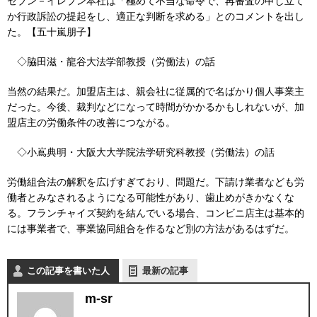
セブン－イレブン本社は「極めて不当な命令で、再審査の申し立て
か行政訴訟の提起をし、適正な判断を求める」とのコメントを出し
た。【五十嵐朋子】
◇脇田滋・龍谷大法学部教授（労働法）の話
当然の結果だ。加盟店主は、親会社に従属的で名ばかり個人事業主
だった。今後、裁判などになって時間がかかるかもしれないが、加
盟店主の労働条件の改善につながる。
◇小嶌典明・大阪大大学院法学研究科教授（労働法）の話
労働組合法の解釈を広げすぎており、問題だ。下請け業者なども労
働者とみなされるようになる可能性があり、歯止めがきかなくな
る。フランチャイズ契約を結んでいる場合、コンビニ店主は基本的
には事業者で、事業協同組合を作るなど別の方法があるはずだ。
この記事を書いた人
最新の記事
m-sr