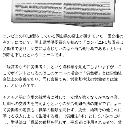
コンビニのFC加盟をしている岡山県の店主が訴えていた「団交権の
有無」について、岡山県労働委員会が初めて「コンビニFC加盟者は
労働者であり、団交には応じないのは不当労働行為である」という
判断を下したというニュースです。
「経営者なのに労働者？」という違和感を覚えてしまいますが、こ
こでポイントとなるのはこのケースの場合の「労働者」とは労働組
合法上の定義であり、同じ言葉でも、労働基準法の労働者とは違
う、という点です。
もともと弱い立場の就労者に対して、立場が強くなりがちな企業、
組織への交渉力を与えようというのが労働組合法の趣旨です。よっ
て労働者の定義も「職業の種類を問わず、賃金、給料その他これに
準じる収入によって生活する者」（労組法3条）としているのに対
し、労基法は「職業の種類を問わず、事業者に使用される者で、賃