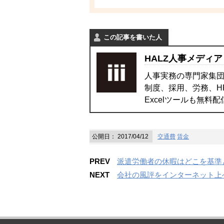
この記事を書いた人
HALZ人事メディア
人事実務の専門家集団
制度、採用、労務、H
Excelツールも無料
公開日：
2017/04/12
交通費
賃金
PREV
派遣労働者の休暇はどこを基準
NEXT
会社の風評をインターネット上