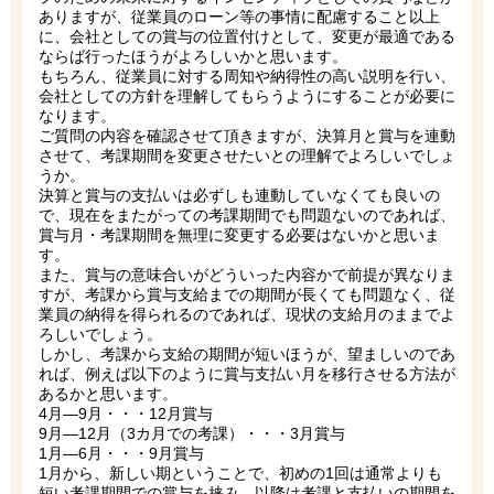
ありますが、従業員のローン等の事情に配慮すること以上
に、会社としての賞与の位置付けとして、変更が最適である
ならば行ったほうがよろしいかと思います。
もちろん、従業員に対する周知や納得性の高い説明を行い、
会社としての方針を理解してもらうようにすることが必要に
なります。
ご質問の内容を確認させて頂きますが、決算月と賞与を連動
させて、考課期間を変更させたいとの理解でよろしいでしょ
うか。
決算と賞与の支払いは必ずしも連動していなくても良いの
で、現在をまたがっての考課期間でも問題ないのであれば、
賞与月・考課期間を無理に変更する必要はないかと思いま
す。
また、賞与の意味合いがどういった内容かで前提が異なりま
すが、考課から賞与支給までの期間が長くても問題なく、従
業員の納得を得られるのであれば、現状の支給月のままでよ
ろしいでしょう。
しかし、考課から支給の期間が短いほうが、望ましいのであ
れば、例えば以下のように賞与支払い月を移行させる方法が
あるかと思います。
4月―9月・・・12月賞与
9月―12月（3カ月での考課）・・・3月賞与
1月―6月・・・9月賞与
1月から、新しい期ということで、初めの1回は通常よりも
短い考課期間での賞与を挟み、以降は考課と支払いの期間を