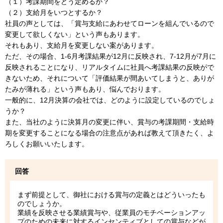
（１）考課期間をどう定めるか？
（２）支給月をいつとするか？
社員の声としては、「賞与支給にあわせてローンを組んでいるので
変更して欲しくない」という声もあります。
それもあり、支給月を変更しない案があります。
ただ、その場合、1-6月考課結果が12月に反映され、7-12月が7月に
反映されることになり、リアルタイムに社員へ考課結果の反映がで
きないため、それについて「評価結果が間あいてしまうと、ありが
たみが薄れる」という声もあり、悩んでおります。
一般的に、12月決算の会社では、どのように設定しているのでしょ
うか？
また、当社のように決算月の変更に伴い、賞与の考課期間・支給時
期を変更することになる場合の注意点があれば教えて頂きたく、よ
ろしくお願いいたします。
回答
まず前提として、御社における賞与の定義とはどういったも
のでしょうか。
業績を反映させる業績賞与や、従業員のモチベーションアッ
プのための未来に対するインセンティブとしての賞与などが