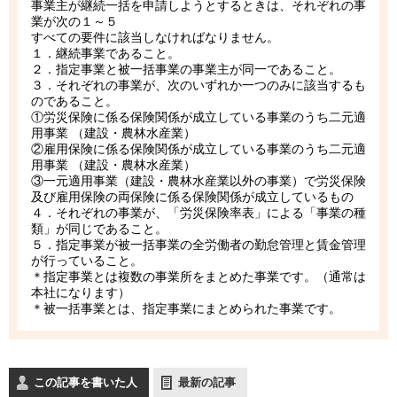
事業主が継続一括を申請しようとするときは、それぞれの事
業が次の１～５
すべての要件に該当しなければなりません。
１．継続事業であること。
２．指定事業と被一括事業の事業主が同一であること。
３．それぞれの事業が、次のいずれか一つのみに該当するも
のであること。
①労災保険に係る保険関係が成立している事業のうち二元適
用事業 （建設・農林水産業）
②雇用保険に係る保険関係が成立している事業のうち二元適
用事業 （建設・農林水産業）
③一元適用事業（建設・農林水産業以外の事業）で労災保険
及び雇用保険の両保険に係る保険関係が成立しているもの
４．それぞれの事業が、「労災保険率表」による「事業の種
類」が同じであること。
５．指定事業が被一括事業の全労働者の勤怠管理と賃金管理
が行っていること。
＊指定事業とは複数の事業所をまとめた事業です。（通常は
本社になります）
＊被一括事業とは、指定事業にまとめられた事業です。
この記事を書いた人
最新の記事