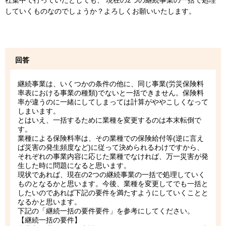
社集中で行っていたとしても、 現在の2つの継続事業の一括で処理
していくものなのでしょうか？よろしくお願いいたします。
回答
継続事業は、いくつかの条件の他に、同じ事業(労災保険料
率表における事業の種類)でないと一括できません。保険料
率が違うのに一緒にしてしまっては計算がややこしくなって
しまいます。
とはいえ、一括するために業種を変更するのは本末転倒で
す。
業種による保険料率は、その業種での保険給付等(逆に言え
ば災害の発生頻度など)に従って決められるわけですから、
それぞれの事業内容に応じた業種でなければ、万一災害が発
生した時に問題になると思います。
現状であれば、現在の2つの継続事業の一括で処理していく
ものとなるかと思います。今後、業種を変更してでも一括と
したいのであれば下記の要件を満たすようにしていくことと
なるかと思います。
下記の「継続一括の要件要件」を参考にしてください。
【継続一括の要件】